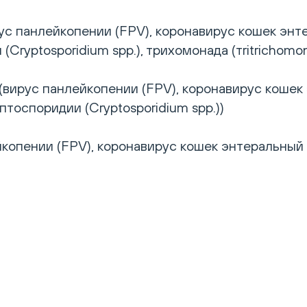
 панлейкопении (FPV), коронавирус кошек энте
 (Cryptosporidium spp.), трихомонада (тritrichomon
вирус панлейкопении (FPV), коронавирус кошек 
риптоспоридии (Cryptosporidium spp.))
опении (FPV), коронавирус кошек энтеральный (F