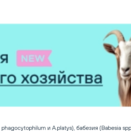
gocytophilum и A.platys), бабезия (Babesia spp.),