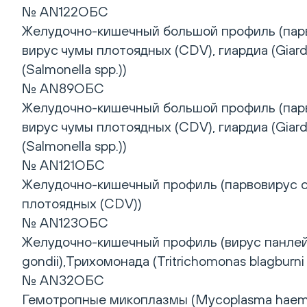
№ AN122ОБС
Желудочно-кишечный большой профиль (парвов
вирус чумы плотоядных (CDV), гиардиа (Giardi
(Salmonella spp.))
№ AN89ОБС
Желудочно-кишечный большой профиль (парвов
вирус чумы плотоядных (CDV), гиардиа (Giardi
(Salmonella spp.))
№ AN121ОБС
Желудочно-кишечный профиль (парвовирус соб
плотоядных (CDV))
№ AN123ОБС
Желудочно-кишечный профиль (вирус панлейк
gondii),Трихомонада (Tritrichomonas blagburni 
№ AN32ОБС
Гемотропные микоплазмы (Mycoplasma haemof