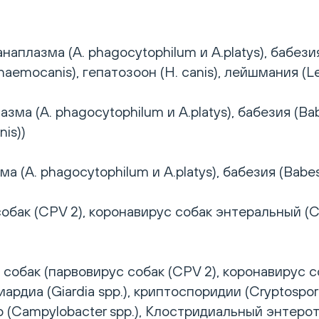
лазма (A. phagocytophilum и A.platys), бабезия 
. haemocanis), гепатозоон (H. canis), лейшмания (
 (A. phagocytophilum и A.platys), бабезия (Babes
is))
A. phagocytophilum и A.platys), бабезия (Babesia 
ак (CPV 2), коронавирус собак энтеральный (CCo
бак (парвовирус собак (CPV 2), коронавирус со
ардиа (Giardia spp.), криптоспоридии (Cryptosporid
 (Campylobacter spp.), Клостридиальный энтероток