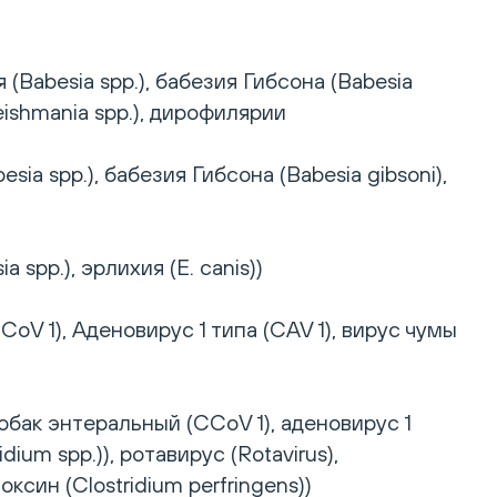
(Babesia spp.), бабезия Гибсона (Babesia
Leishmania spp.), дирофилярии
ia spp.), бабезия Гибсона (Babesia gibsoni),
spp.), эрлихия (E. canis))
V 1), Аденовирус 1 типа (CAV 1), вирус чумы
бак энтеральный (CCoV 1), аденовирус 1
ium spp.)), ротавирус (Rotavirus),
син (Clostridium perfringens))