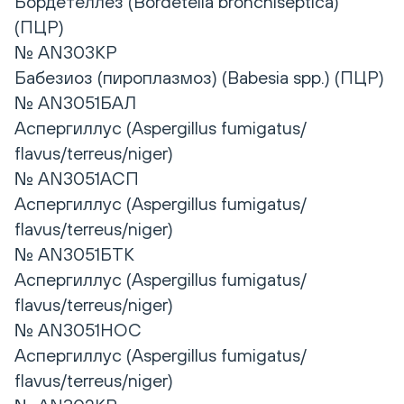
Бордетеллез (Bordetella bronchiseptica)
(ПЦР)
№ AN303КР
Бабезиоз (пироплазмоз) (Babesia spp.) (ПЦР)
№ AN3051БАЛ
Аспергиллус (Aspergillus fumigatus/
flavus/terreus/niger)
№ AN3051АСП
Аспергиллус (Aspergillus fumigatus/
flavus/terreus/niger)
№ AN3051БТК
Аспергиллус (Aspergillus fumigatus/
flavus/terreus/niger)
№ AN3051НОС
Аспергиллус (Aspergillus fumigatus/
flavus/terreus/niger)