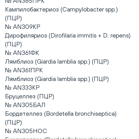
№ AN365ПРК
Кампилобактериоз (Campylobacter spp.)
(ПЦР)
№ AN309КР
Дирофиляриоз (Dirofilaria immitis + D. repens)
(ПЦР)
№ AN361ФК
Лямблиоз (Giardia lamblia spp.) (ПЦР)
№ AN361ПРК
Лямблиоз (Giardia lamblia spp.) (ПЦР)
№ AN333КР
Бруцеллез (ПЦР)
№ AN305БАЛ
Бордетеллез (Bordetella bronchiseptica)
(ПЦР)
№ AN305НОС