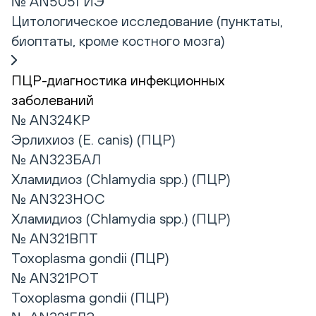
№ AN505ГИЭ
Цитологическое исследование (пунктаты,
биоптаты, кроме костного мозга)
ПЦР-диагностика инфекционных
заболеваний
№ AN324КР
Эрлихиоз (E. canis) (ПЦР)
№ AN323БАЛ
Хламидиоз (Chlamydia spp.) (ПЦР)
№ AN323НОС
Хламидиоз (Chlamydia spp.) (ПЦР)
№ AN321ВПТ
Toxoplasma gondii (ПЦР)
№ AN321РОТ
Toxoplasma gondii (ПЦР)