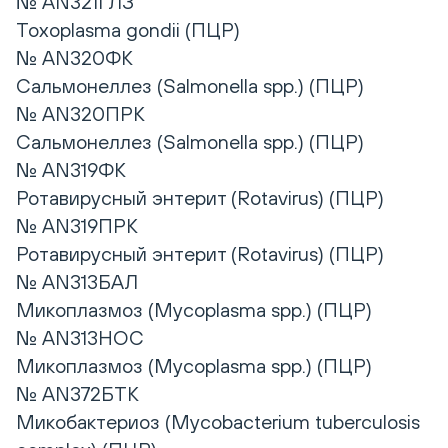
№ AN321ГЛЗ
Toxoplasma gondii (ПЦР)
№ AN320ФК
Сальмонеллез (Salmonella spp.) (ПЦР)
№ AN320ПРК
Сальмонеллез (Salmonella spp.) (ПЦР)
№ AN319ФК
Ротавирусный энтерит (Rotavirus) (ПЦР)
№ AN319ПРК
Ротавирусный энтерит (Rotavirus) (ПЦР)
№ AN313БАЛ
Микоплазмоз (Mycoplasma spp.) (ПЦР)
№ AN313НОС
Микоплазмоз (Mycoplasma spp.) (ПЦР)
№ AN372БТК
Микобактериоз (Mycobacterium tuberculosis