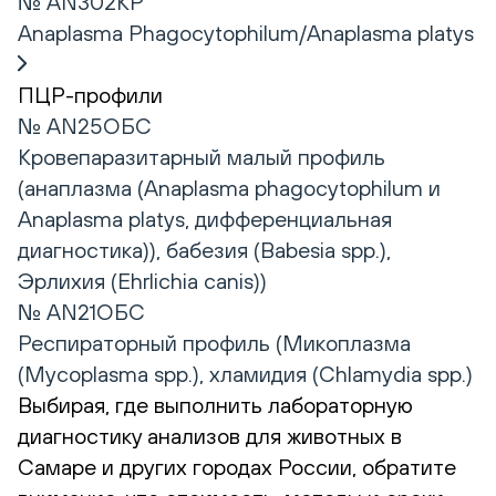
№ AN302КР
Anaplasma Phagocytophilum/Anaplasma platys
ПЦР-профили
№ AN25ОБС
Кровепаразитарный малый профиль
(анаплазма (Anaplasma phagocytophilum и
Anaplasma platys, дифференциальная
диагностика)), бабезия (Babesia spp.),
Эрлихия (Ehrlichia canis))
№ AN21ОБС
Респираторный профиль (Микоплазма
(Mycoplasma spp.), хламидия (Сhlamydia spp.)
Выбирая, где выполнить лабораторную
диагностику анализов для животных в
Самаре и других городах России, обратите