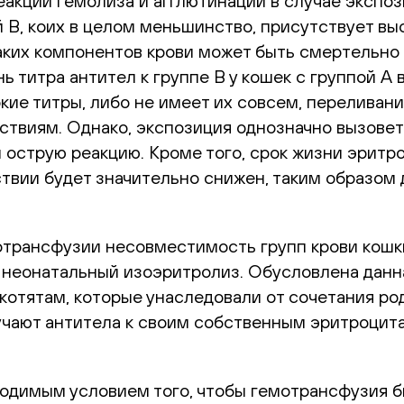
реакций гемолиза и агглютинации в случае экспо
ой В, коих в целом меньшинство, присутствует в
таких компонентов крови может быть смертельн
 титра антител к группе В у кошек с группой А в
кие титры, либо не имеет их совсем, переливани
ствиям. Однако, экспозиция однозначно вызовет
 острую реакцию. Кроме того, срок жизни эритро
ствии будет значительно снижен, таким образом
трансфузии несовместимость групп крови кошки
 неонатальный изоэритролиз. Обусловлена данн
котятам, которые унаследовали от сочетания род
учают антитела к своим собственным эритроцитам
ходимым условием того, чтобы гемотрансфузия 