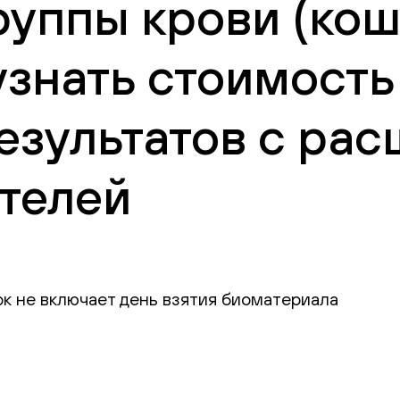
уппы крови (кош
 узнать стоимост
езультатов с ра
телей
ок не включает день взятия биоматериала