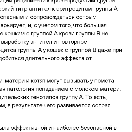
зиции реципиента к кровепродуктам другой
ысокий титр антител к эритроцитам группы А
о опасным и сопровождаться острым
арьирует, и, с учетом того, что большая
е кошкам с группой А крови группы В не
 выработку антител и повторное
цитов группы А у кошек с группой В даже при
 добиться длительного эффекта от
-матери и котят могут вызывать у помета
ая патология попаданием с молоком матери,
ительских генотипов группу А. То есть,
, в результате чего развивается острая
была эффективной и наиболее безопасной в