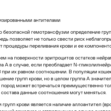
лизированными антителами
о безопасной гемотрансфузии определение груп
едь позволяет не только свести риск неблагопр
 процедуры переливания крови и ее компоненто
ем на поверхности эритроцитов остатков нейра
а А в случае, если преобладает N-гликолилнейра
 при их равном соотношении. В популяции кошек
ние групп крови, но в целом группа А значител
 пород может встречаться преимущественно толь
 состава данные соотношения могут меняться.
групп крови является наличие аллоантител (вр