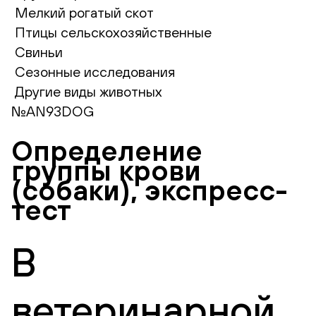
Мелкий рогатый скот
Птицы сельскохозяйственные
Свиньи
Сезонные исследования
Другие виды животных
№AN93DOG
Определение
группы крови
(собаки), экспресс-
тест
В
ветеринарной