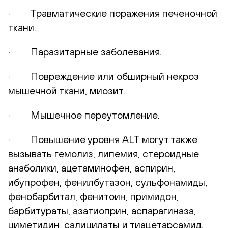
· Травматические поражения печеночной
ткани.
· Паразитарные заболевания.
· Повреждение или обширный некроз
мышечной ткани, миозит.
· Мышечное переутомление.
· Повышение уровня ALT могут также
вызывать гемолиз, липемия, стероидные
анаболики, ацетаминофен, аспирин,
ибупрофен, фенилбутазон, сульфонамиды,
фенобарбитал, фенитоин, примидон,
барбитураты, азатиоприн, аспарагиназа,
циметидин, салицилаты и тиацетарсамид.