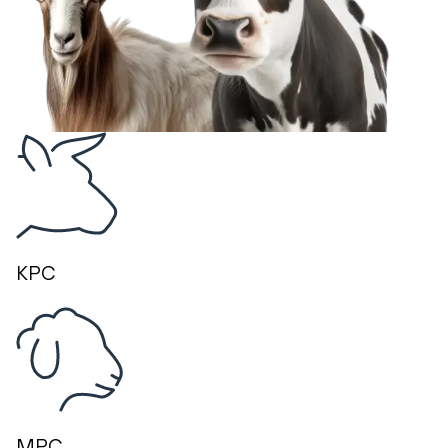
КРС
МРС