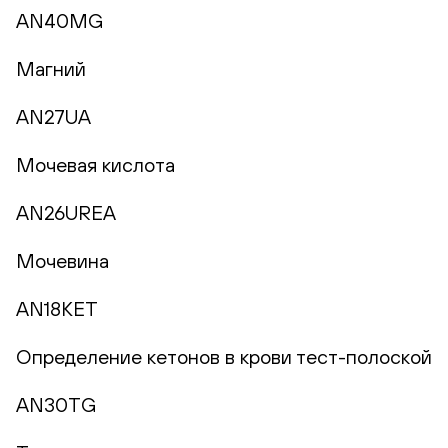
AN40MG
Магний
AN27UA
Мочевая кислота
AN26UREA
Мочевина
AN18KET
Определение кетонов в крови тест-полоской
AN30TG