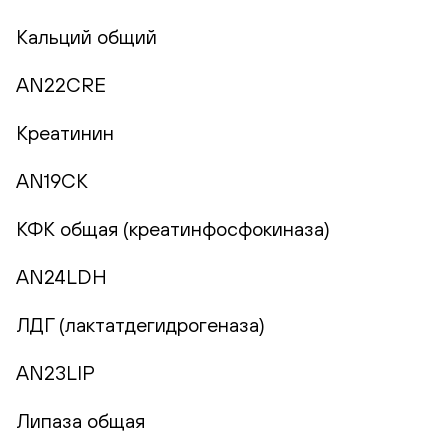
Кальций общий
AN22CRE
Креатинин
AN19CK
КФК общая (креатинфосфокиназа)
AN24LDH
ЛДГ (лактатдегидрогеназа)
AN23LIP
Липаза общая