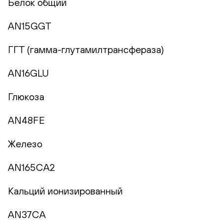
Белок общий
AN15GGT
ГГТ (гамма-глутамилтрансфераза)
AN16GLU
Глюкоза
AN48FE
Железо
AN165CA2
Кальций ионизированный
AN37CA