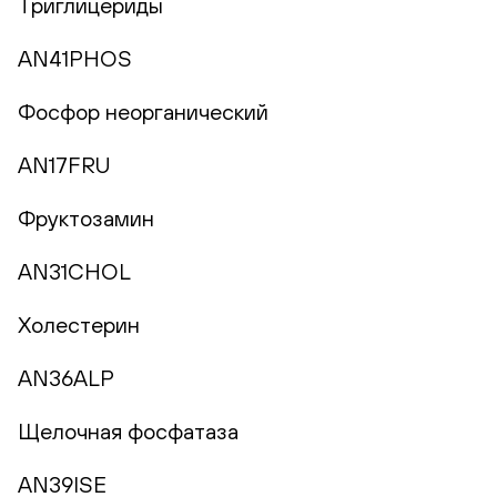
Триглицериды
AN41PHOS
Фосфор неорганический
AN17FRU
Фруктозамин
AN31CHOL
Холестерин
AN36ALP
Щелочная фосфатаза
AN39ISE