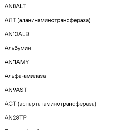
AN8ALT
АЛТ (аланинаминотрансфераза)
AN10ALB
Альбумин
AN11AMY
Альфа-амилаза
AN9AST
АСТ (аспартатаминотрансфераза)
AN28TP