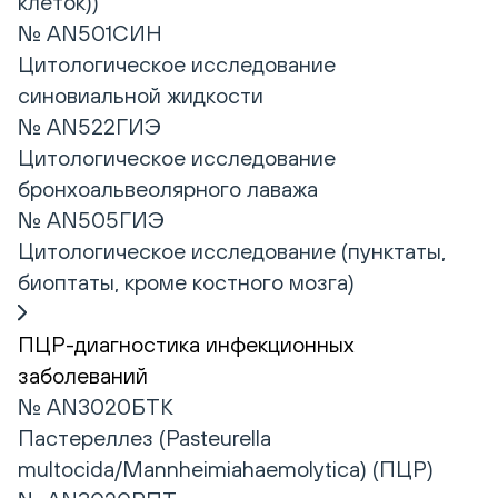
клеток))
№ AN501СИН
Цитологическое исследование
синовиальной жидкости
№ AN522ГИЭ
Цитологическое исследование
бронхоальвеолярного лаважа
№ AN505ГИЭ
Цитологическое исследование (пунктаты,
биоптаты, кроме костного мозга)
ПЦР-диагностика инфекционных
заболеваний
№ AN3020БТК
Пастереллез (Pasteurella
multocida/Mannheimiahaemolytica) (ПЦР)