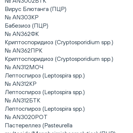
№ AN3002БТК
Вирус Блютанга (ПЦР)
№ AN303КР
Бабезиоз (ПЦР)
№ AN362ФК
Криптоспоридиоз (Cryptosporidium spp.)
№ AN362ПРК
Криптоспоридиоз (Cryptosporidium spp.)
№ AN312МОЧ
Лептоспироз (Leptospira spp.)
№ AN312КР
Лептоспироз (Leptospira spp.)
№ AN312БТК
Лептоспироз (Leptospira spp.)
№ AN3020РОТ
Пастереллез (Pasteurella