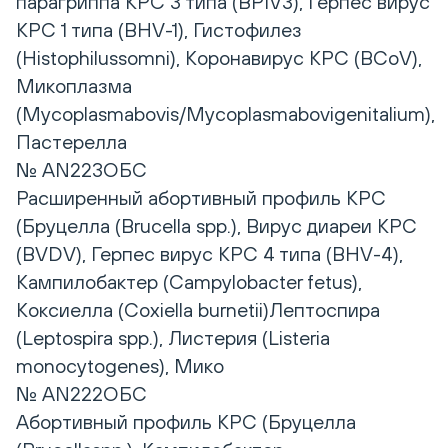
парагриппа КРС 3 типа (BPIV3), Герпес вирус
КРС 1 типа (BHV-1), Гистофилез
(Histophilussomni), Коронавирус КРС (BCoV),
Микоплазма
(Mycoplasmabovis/Mycoplasmabovigenitalium),
Пастерелла
№ AN223ОБС
Расширенный абортивный профиль КРС
(Бруцелла (Brucella spp.), Вирус диареи КРС
(BVDV), Герпес вирус КРС 4 типа (BHV-4),
Кампилобактер (Campylobacter fetus),
Коксиелла (Coxiella burnetii)Лептоспира
(Leptospira spp.), Листерия (Listeria
monocytogenes), Мико
№ AN222ОБС
Абортивный профиль КРС (Бруцелла