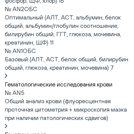
фосфор, ЩФ, хлор) 16
№ AN2ОБС
Оптимальный (АЛТ, АСТ, альбумин, белок
общий, альбумин/глобулин соотношение,
билирубин общий, ГГТ, глюкоза, мочевина,
креатинин, ЩФ) 11
№ AN1ОБС
Базовый (АЛТ, АСТ, белок общий, билирубин
общий, глюкоза, креатинин, мочевина) 7
Гематологические исследования крови
№ AN5
Общий анализ крови (флуоресцентная
проточная цитометрия + микроскопия мазка
при наличии патологических сдвигов)