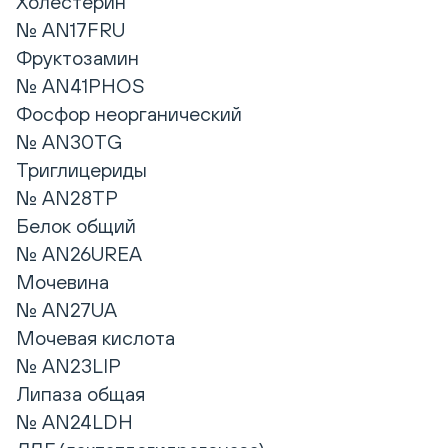
Холестерин
№ AN17FRU
Фруктозамин
№ AN41PHOS
Фосфор неорганический
№ AN30TG
Триглицериды
№ AN28TP
Белок общий
№ AN26UREA
Мочевина
№ AN27UA
Мочевая кислота
№ AN23LIP
Липаза общая
№ AN24LDH