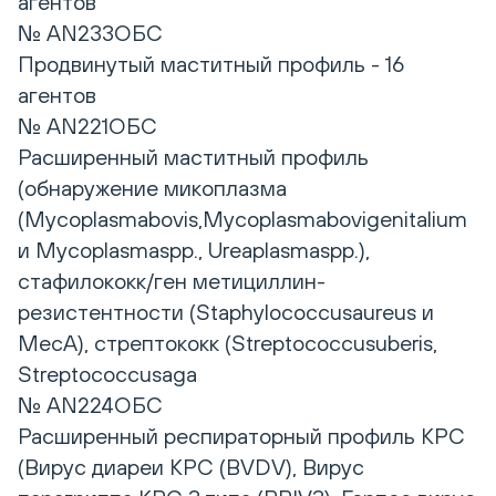
агентов
№ AN233ОБС
Продвинутый маститный профиль - 16
агентов
№ AN221ОБС
Расширенный маститный профиль
(обнаружение микоплазма
(Mycoplasmabovis,Mycoplasmabovigenitalium
и Mycoplasmaspp., Ureaplasmaspp.),
стафилококк/ген метициллин-
резистентности (Staphylococcusaureus и
MecA), стрептококк (Streptococcusuberis,
Streptococcusaga
№ AN224ОБС
Расширенный респираторный профиль КРС
(Вирус диареи КРС (BVDV), Вирус