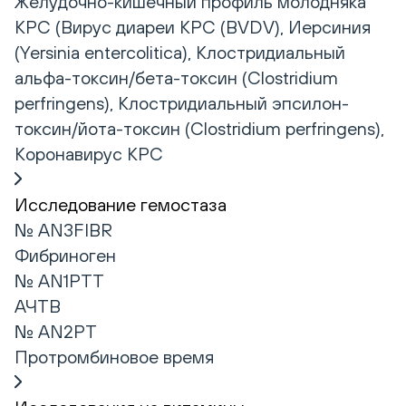
Желудочно-кишечный профиль молодняка
КРС (Вирус диареи КРС (BVDV), Иерсиния
(Yersinia entercolitica), Клостридиальный
альфа-токсин/бета-токсин (Clostridium
perfringens), Клостридиальный эпсилон-
токсин/йота-токсин (Clostridium perfringens),
Коронавирус КРС
Исследование гемостаза
№ AN3FIBR
Фибриноген
№ AN1PTT
АЧТВ
№ AN2PT
Протромбиновое время