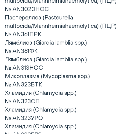
multocida/Mannheimiahaemolytica) (ПЦР)
№ AN3020НОС
Пастереллез (Pasteurella
multocida/Mannheimiahaemolytica) (ПЦР)
№ AN361ПРК
Лямблиоз (Giardia lamblia spp.)
№ AN361ФК
Лямблиоз (Giardia lamblia spp.)
№ AN313НОС
Микоплазма (Mycoplasma spp.)
№ AN323БТК
Хламидия (Chlamydia spp.)
№ AN323СП
Хламидия (Chlamydia spp.)
№ AN323УРО
Хламидия (Chlamydia spp.)