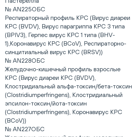
Пастерелла
№ AN225ОБС
Респираторный профиль КРС (Вирус диареи
КРС (BVDV), Вирус парагриппа КРС 3 типа
(BPIV3), Герпес вирус КРС 1 типа (BHV-
1),Коронавирус КРС (BCoV), Респираторно-
синцитиальный вирус КРС (BRSV))
№ AN228ОБС
Желудочно-кишечный профиль взрослые
КРС (Вирус диареи КРС (BVDV),
Клостридиальный альфа-токсин/бета-токсин
(Clostridiumperfringens), Клостридиальный
эпсилон-токсин/йота-токсин
(Clostridiumperfringens), Коронавирус КРС
(BCoV))
№ AN227ОБС