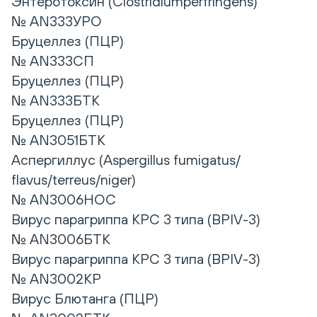
Энтеротоксин (Clostridiumperfringens)
№ AN333УРО
Бруцеллез (ПЦР)
№ AN333СП
Бруцеллез (ПЦР)
№ AN333БТК
Бруцеллез (ПЦР)
№ AN3051БТК
Аспергиллус (Aspergillus fumigatus/
flavus/terreus/niger)
№ AN3006НОС
Вирус парагриппа КРС 3 типа (BPIV-3)
№ AN3006БТК
Вирус парагриппа КРС 3 типа (BPIV-3)
№ AN3002КР
Вирус Блютанга (ПЦР)