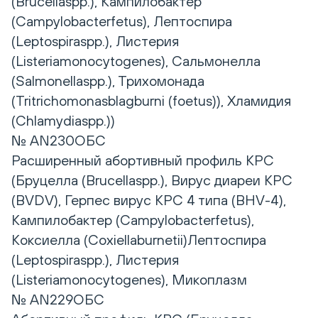
(Brucellaspp.), Кампилобактер
(Campylobacterfetus), Лептоспира
(Leptospiraspp.), Листерия
(Listeriamonocytogenes), Сальмонелла
(Salmonellaspp.), Трихомонада
(Tritrichomonasblagburni (foetus)), Хламидия
(Chlamydiaspp.))
№ AN230ОБС
Расширенный абортивный профиль КРС
(Бруцелла (Brucellaspp.), Вирус диареи КРС
(BVDV), Герпес вирус КРС 4 типа (BHV-4),
Кампилобактер (Campylobacterfetus),
Коксиелла (Coxiellaburnetii)Лептоспира
(Leptospiraspp.), Листерия
(Listeriamonocytogenes), Микоплазм
№ AN229ОБС