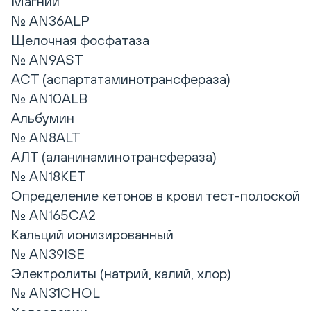
Магний
№ AN36ALP
Щелочная фосфатаза
№ AN9AST
АСТ (аспартатаминотрансфераза)
№ AN10ALB
Альбумин
№ AN8ALT
АЛТ (аланинаминотрансфераза)
№ AN18KET
Определение кетонов в крови тест-полоской
№ AN165CA2
Кальций ионизированный
№ AN39ISE
Электролиты (натрий, калий, хлор)
№ AN31CHOL