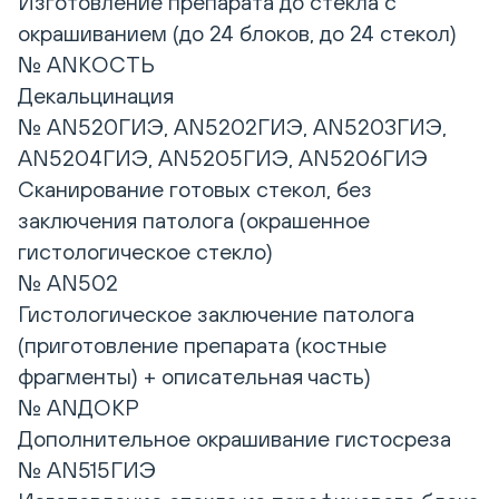
Изготовление препарата до стекла с
окрашиванием (до 24 блоков, до 24 стекол)
№ ANКОСТЬ
Декальцинация
№ AN520ГИЭ, AN5202ГИЭ, AN5203ГИЭ,
AN5204ГИЭ, AN5205ГИЭ, AN5206ГИЭ
Сканирование готовых стекол, без
заключения патолога (окрашенное
гистологическое стекло)
№ AN502
Гистологическое заключение патолога
(приготовление препарата (костные
фрагменты) + описательная часть)
№ ANДОКР
Дополнительное окрашивание гистосреза
№ AN515ГИЭ