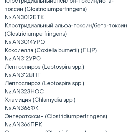
Клостридиальныйэпсилон-токсин/йота-
токсин (Clostridiumperfringens)
№ AN3012БТК
Клостридиальный альфа-токсин/бета-токсин
(Clostridiumperfringens)
№ AN3014УРО
Коксиелла (Coxiella burnetii) (ПЦР)
№ AN312УРО
Лептоспироз (Leptospira spp.)
№ AN312ВПТ
Лептоспироз (Leptospira spp.)
№ AN323НОС
Хламидия (Chlamydia spp.)
№ AN366ФК
Энтеротоксин (Clostridiumperfringens)
№ AN366ПРК