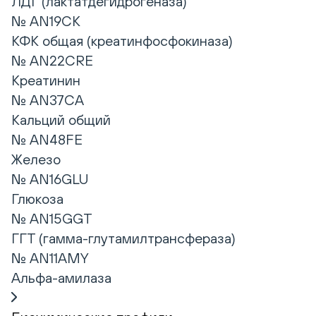
ЛДГ (лактатдегидрогеназа)
№ AN19CK
КФК общая (креатинфосфокиназа)
№ AN22CRE
Креатинин
№ AN37CA
Кальций общий
№ AN48FE
Железо
№ AN16GLU
Глюкоза
№ AN15GGT
ГГТ (гамма-глутамилтрансфераза)
№ AN11AMY
Альфа-амилаза