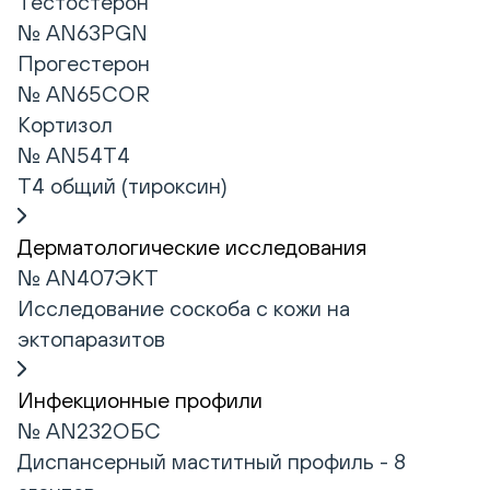
Тестостерон
№ AN63PGN
Прогестерон
№ AN65COR
Кортизол
№ AN54T4
Т4 общий (тироксин)
Дерматологические исследования
№ AN407ЭКТ
Исследование соскоба с кожи на
эктопаразитов
Инфекционные профили
№ AN232ОБС
Диспансерный маститный профиль - 8