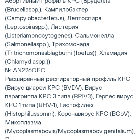
Абортивный профиль КРС (Бруцелла
(Brucellaspp.), Кампилобактер
(Campylobacterfetus), Лептоспира
(Leptospiraspp.), Листерия
(Listeriamonocytogenes), Сальмонелла
(Salmonellaspp.), Трихомонада
(Tritrichomonasblagburni (foetus)), Хламидия
(Chlamydiaspp.))
№ AN226ОБС
Расширенный респираторный профиль КРС
(Вирус диареи КРС (BVDV), Вирус
парагриппа КРС 3 типа (BPIV3), Герпес вирус
КРС 1 типа (BHV-1), Гистофилез
(Histophilussomni), Коронавирус КРС (BCoV),
Микоплазма
(Mycoplasmabovis/Mycoplasmabovigenitalium),