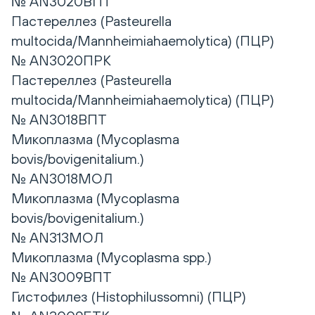
№ AN3020ВПТ
Пастереллез (Pasteurella
multocida/Mannheimiahaemolytica) (ПЦР)
№ AN3020ПРК
Пастереллез (Pasteurella
multocida/Mannheimiahaemolytica) (ПЦР)
№ AN3018ВПТ
Микоплазма (Mycoplasma
bovis/bovigenitalium.)
№ AN3018МОЛ
Микоплазма (Mycoplasma
bovis/bovigenitalium.)
№ AN313МОЛ
Микоплазма (Mycoplasma spp.)
№ AN3009ВПТ
Гистофилез (Histophilussomni) (ПЦР)