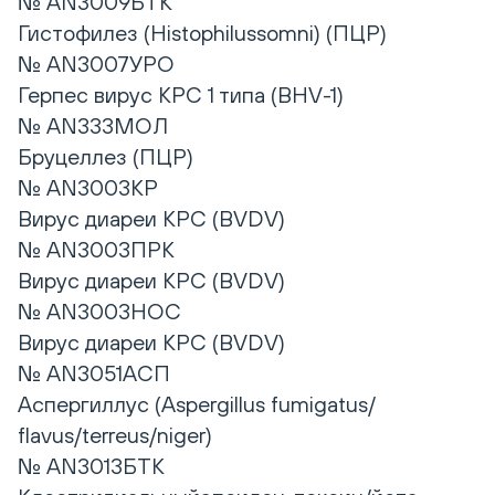
№ AN3009БТК
Гистофилез (Histophilussomni) (ПЦР)
№ AN3007УРО
Герпес вирус КРС 1 типа (BHV-1)
№ AN333МОЛ
Бруцеллез (ПЦР)
№ AN3003КР
Вирус диареи КРС (BVDV)
№ AN3003ПРК
Вирус диареи КРС (BVDV)
№ AN3003НОС
Вирус диареи КРС (BVDV)
№ AN3051АСП
Аспергиллус (Aspergillus fumigatus/
flavus/terreus/niger)
№ AN3013БТК