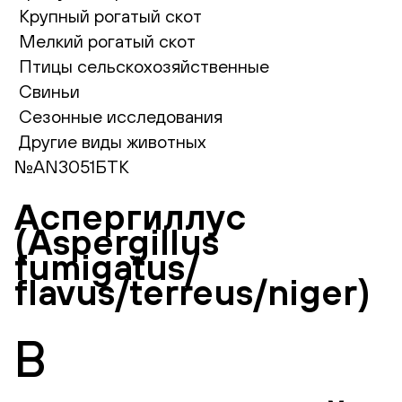
Крупный рогатый скот
Мелкий рогатый скот
Птицы сельскохозяйственные
Свиньи
Сезонные исследования
Другие виды животных
№AN3051БТК
Аспергиллус
(Aspergillus
fumigatus/
flavus/terreus/niger)
В