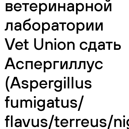
ветеринарной
лаборатории
Vet Union сдать
Аспергиллус
(Aspergillus
fumigatus/
flavus/terreus/ni