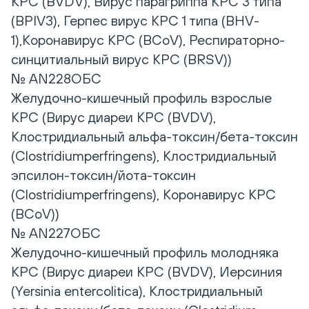
КРС (BVDV), Вирус парагриппа КРС 3 типа
(BPIV3), Герпес вирус КРС 1 типа (BHV-
1),Коронавирус КРС (BCoV), Респираторно-
синцитиальный вирус КРС (BRSV))
№ AN228ОБС
Желудочно-кишечный профиль взрослые
КРС (Вирус диареи КРС (BVDV),
Клостридиальный альфа-токсин/бета-токсин
(Clostridiumperfringens), Клостридиальный
эпсилон-токсин/йота-токсин
(Clostridiumperfringens), Коронавирус КРС
(BCoV))
№ AN227ОБС
Желудочно-кишечный профиль молодняка
КРС (Вирус диареи КРС (BVDV), Иерсиния
(Yersinia entercolitica), Клостридиальный