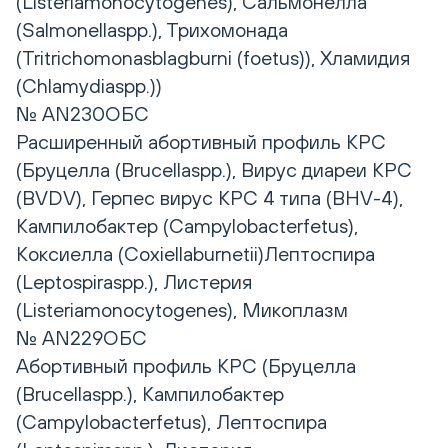
(Listeriamonocytogenes), Сальмонелла
(Salmonellaspp.), Трихомонада
(Tritrichomonasblagburni (foetus)), Хламидия
(Chlamydiaspp.))
№ AN230ОБС
Расширенный абортивный профиль КРС
(Бруцелла (Brucellaspp.), Вирус диареи КРС
(BVDV), Герпес вирус КРС 4 типа (BHV-4),
Кампилобактер (Campylobacterfetus),
Коксиелла (Coxiellaburnetii)Лептоспира
(Leptospiraspp.), Листерия
(Listeriamonocytogenes), Микоплазм
№ AN229ОБС
Абортивный профиль КРС (Бруцелла
(Brucellaspp.), Кампилобактер
(Campylobacterfetus), Лептоспира