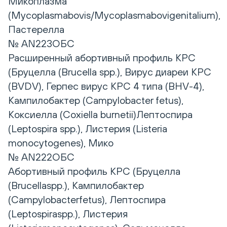
Микоплазма
(Mycoplasmabovis/Mycoplasmabovigenitalium),
Пастерелла
№ AN223ОБС
Расширенный абортивный профиль КРС
(Бруцелла (Brucella spp.), Вирус диареи КРС
(BVDV), Герпес вирус КРС 4 типа (BHV-4),
Кампилобактер (Campylobacter fetus),
Коксиелла (Coxiella burnetii)Лептоспира
(Leptospira spp.), Листерия (Listeria
monocytogenes), Мико
№ AN222ОБС
Абортивный профиль КРС (Бруцелла
(Brucellaspp.), Кампилобактер
(Campylobacterfetus), Лептоспира
(Leptospiraspp.), Листерия