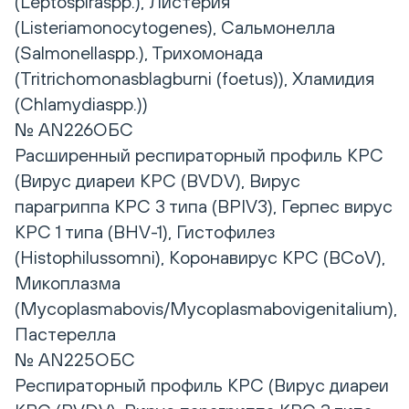
(Leptospiraspp.), Листерия
(Listeriamonocytogenes), Сальмонелла
(Salmonellaspp.), Трихомонада
(Tritrichomonasblagburni (foetus)), Хламидия
(Chlamydiaspp.))
№ AN226ОБС
Расширенный респираторный профиль КРС
(Вирус диареи КРС (BVDV), Вирус
парагриппа КРС 3 типа (BPIV3), Герпес вирус
КРС 1 типа (BHV-1), Гистофилез
(Histophilussomni), Коронавирус КРС (BCoV),
Микоплазма
(Mycoplasmabovis/Mycoplasmabovigenitalium),
Пастерелла
№ AN225ОБС
Респираторный профиль КРС (Вирус диареи