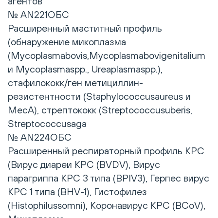
агентов
№ AN221ОБС
Расширенный маститный профиль
(обнаружение микоплазма
(Mycoplasmabovis,Mycoplasmabovigenitalium
и Mycoplasmaspp., Ureaplasmaspp.),
стафилококк/ген метициллин-
резистентности (Staphylococcusaureus и
MecA), стрептококк (Streptococcusuberis,
Streptococcusaga
№ AN224ОБС
Расширенный респираторный профиль КРС
(Вирус диареи КРС (BVDV), Вирус
парагриппа КРС 3 типа (BPIV3), Герпес вирус
КРС 1 типа (BHV-1), Гистофилез
(Histophilussomni), Коронавирус КРС (BCoV),