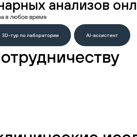
нарных анализов онл
ра в любое время
3D-тур по лаборатории
AI-ассистент
сотрудничеству
клинические исс