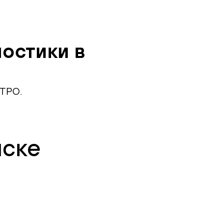
остики в
ИТРО.
нске