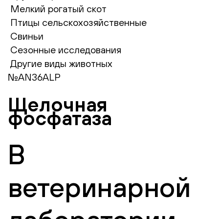
Мелкий рогатый скот
Птицы сельскохозяйственные
Свиньи
Сезонные исследования
Другие виды животных
№AN36ALP
Щелочная
фосфатаза
В
ветеринарной