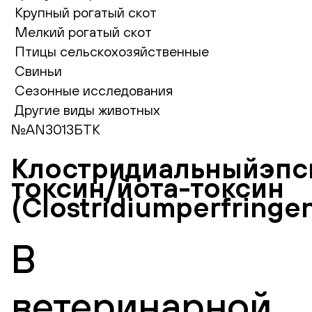
Крупный рогатый скот
Мелкий рогатый скот
Птицы сельскохозяйственные
Свиньи
Сезонные исследования
Другие виды животных
№AN3013БТК
Клостридиальныйэпс
токсин/йота-токсин
(Clostridiumperfringe
В
ветеринарной