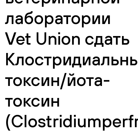
лаборатории
Vet Union сдать
Клостридиальн
токсин/йота-
токсин
(Clostridiumperf