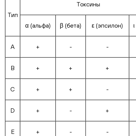
Токсины
Тип
α (альфа)
β (бета)
ε (эпсилон)
ι
А
+
-
-
В
+
+
+
С
+
+
-
D
+
-
+
E
+
-
-