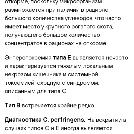
откорме, поскольку микроорганизм
размножается при наличии в рационе
большого количества углеводов, что часто
имеет место у крупного рогатого скота,
получающего большое количество
концентратов в рационах на откорме.
Энтеротоксемия
типа Е
выявляется нечасто
и характеризуется тяжелым локальным
некрозом кишечника и системной
токсемией, сходную с синдромом,
описанным для типа C.
Тип B
встречается крайне редко.
Диагностика C. perfringens.
На вскрытии в
случаях типов C и E иногда выявляется