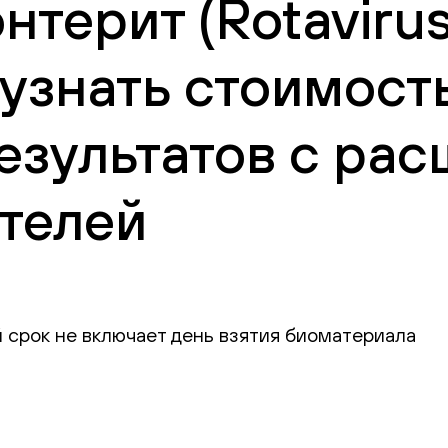
терит (Rotavirus
 узнать стоимост
езультатов с ра
телей
 срок не включает день взятия биоматериала