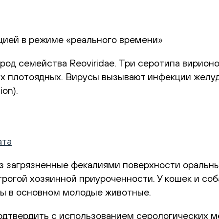
цией в режиме «реального времени»
род семейства Reoviridae. Три серотипа вирио
х плотоядных. Вирусы вызывают инфекции желуд
ion).
ата
з загрязненные фекалиями поверхности оральн
рогой хозяинной приуроченности. У кошек и со
ны в основном молодые животные.
одтвердить с использованием серологических м