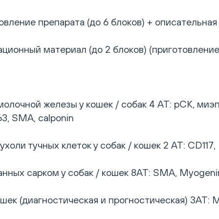
вление препарата (до 6 блоков) + описательная 
ционный материал (до 2 блоков) (приготовление
олочной железы у кошек / собак 4 АТ: pCK, ми
63, SMA, calponin
оли тучных клеток у собак / кошек 2 АТ: CD117, 
ных сарком у собак / кошек 8АТ: SMA, Myogenin,
ек (диагностическая и прогностическая) 3АТ: Me