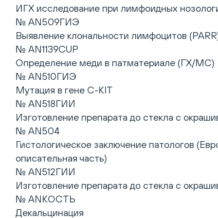
ИГХ исследование при лимфоидных нозологиях
№ AN509ГИЭ
Выявление клональности лимфоцитов (PARR
№ AN1139CUP
Определение меди в патматериале (ГХ/МС)
№ AN510ГИЭ
Мутация в гене C-KIT
№ AN518ГИИ
Изготовление препарата до стекла с окрашив
№ AN504
Гистологическое заключение патологов (Евр
описательная часть)
№ AN512ГИИ
Изготовление препарата до стекла с окрашив
№ ANКОСТЬ
Декальцинация