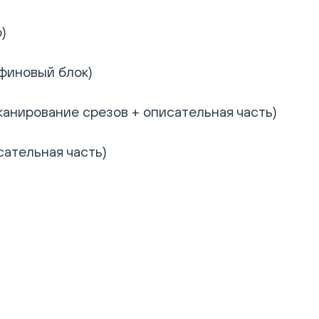
)
афиновый блок)
канирование срезов + описательная часть)
сательная часть)