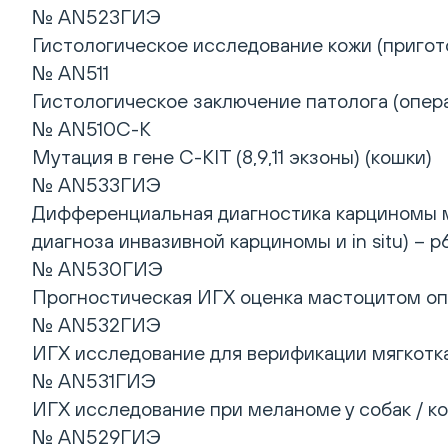
№ AN523ГИЭ
Гистологическое исследование кожи (пригото
№ AN511
Гистологическое заключение патолога (опера
№ AN510C-K
Мутация в гене C-KIT (8,9,11 экзоны) (кошки)
№ AN533ГИЭ
Дифференциальная диагностика карциномы м
диагноза инвазивной карциномы и in situ) – p
№ AN530ГИЭ
Прогностическая ИГХ оценка мастоцитом опух
№ AN532ГИЭ
ИГХ исследование для верификации мягкоткан
№ AN531ГИЭ
ИГХ исследование при меланоме у собак / кош
№ AN529ГИЭ