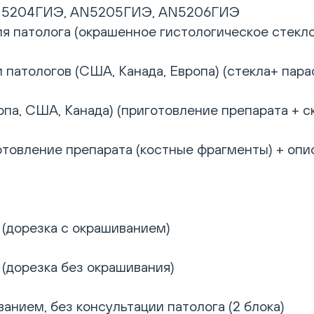
N5204ГИЭ, AN5205ГИЭ, AN5206ГИЭ
ия патолога (окрашенное гистологическое стекло
 патологов (США, Канада, Европа) (стекла+ пар
па, США, Канада) (приготовление препарата + с
отовление препарата (костные фрагменты) + опи
 (дорезка с окрашиванием)
 (дорезка без окрашивания)
анием, без консультации патолога (2 блока)