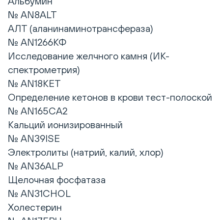
Альбумин
№ AN8ALT
АЛТ (аланинаминотрансфераза)
№ AN1266КФ
Исследование желчного камня (ИК-
спектрометрия)
№ AN18KET
Определение кетонов в крови тест-полоской
№ AN165CA2
Кальций ионизированный
№ AN39ISE
Электролиты (натрий, калий, хлор)
№ AN36ALP
Щелочная фосфатаза
№ AN31CHOL
Холестерин