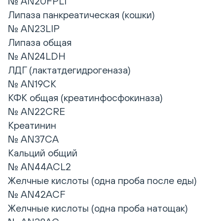
№ AN20FPLI
Липаза панкреатическая (кошки)
№ AN23LIP
Липаза общая
№ AN24LDH
ЛДГ (лактатдегидрогеназа)
№ AN19CK
КФК общая (креатинфосфокиназа)
№ AN22CRE
Креатинин
№ AN37CA
Кальций общий
№ AN44ACL2
Желчные кислоты (одна проба после еды)
№ AN42ACF
Желчные кислоты (одна проба натощак)