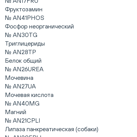
№ AN17FRU
Фруктозамин
№ AN41PHOS
Фосфор неорганический
№ AN30TG
Триглицериды
№ AN28TP
Белок общий
№ AN26UREA
Мочевина
№ AN27UA
Мочевая кислота
№ AN40MG
Магний
№ AN21CPLI
Липаза панкреатическая (собаки)