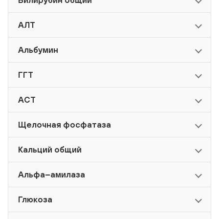
Билирубин общий
АЛТ
Альбумин
ГГТ
АСТ
Щелочная фосфатаза
Кальций общий
Альфа–амилаза
Глюкоза