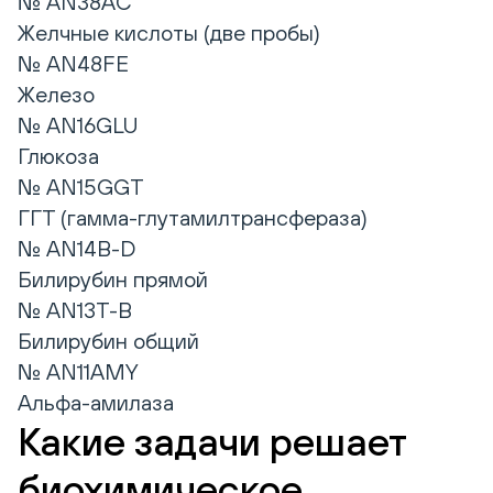
№ AN38AC
Желчные кислоты (две пробы)
№ AN48FE
Железо
№ AN16GLU
Глюкоза
№ AN15GGT
ГГТ (гамма-глутамилтрансфераза)
№ AN14B-D
Билирубин прямой
№ AN13T-B
Билирубин общий
№ AN11AMY
Альфа-амилаза
Какие задачи решает
биохимическое