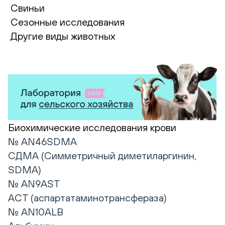
Свиньи
Сезонные исследования
Другие виды животных
Биохимические исследования крови
№ AN46SDMA
СДМА (Симметричный диметиларгинин,
SDMA)
№ AN9AST
АСТ (аспартатаминотрансфераза)
№ AN10ALB