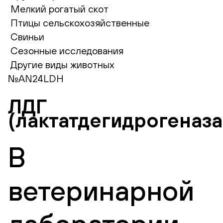
Мелкий рогатый скот
Птицы сельскохозяйственные
Свиньи
Сезонные исследования
Другие виды животных
№AN24LDH
ЛДГ
(лактатдегидрогеназа
В
ветеринарной