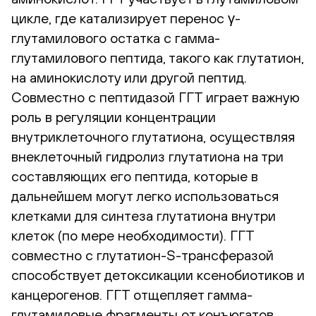
цикле, где катализирует перенос γ-
глутамилового остатка с гамма-
глутамилового пептида, такого как глутатион,
на аминокислоту или другой пептид.
Совместно с пептидазой ГГТ играет важную
роль в регуляции концентрации
внутриклеточного глутатиона, осуществляя
внеклеточный гидролиз глутатиона на три
составляющих его пептида, которые в
дальнейшем могут легко использоваться
клетками для синтеза глутатиона внутри
клеток (по мере необходимости). ГГТ
совместно с глутатион-S-трансферазой
способствует детоксикации ксенобиотиков и
канцерогенов. ГГТ отщепляет гамма-
глутамиловые фрагменты от конъюгатов