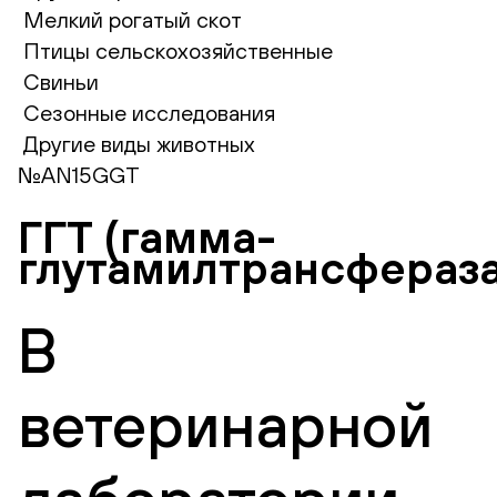
Мелкий рогатый скот
Птицы сельскохозяйственные
Свиньи
Сезонные исследования
Другие виды животных
№AN15GGT
ГГТ (гамма-
глутамилтрансфераза
В
ветеринарной