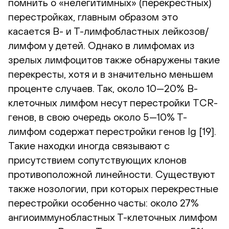
помнить о «нелегитимных» (перекрестных)
перестройках, главным образом это
касается B- и Т-лимфобластных лейкозов/
лимфом у детей. Однако в лимфомах из
зрелых лимфоцитов также обнаружены такие
перекресты, хотя и в значительно меньшем
проценте случаев. Так, около 10—20% B-
клеточных лимфом несут перестройки TCR-
генов, в свою очередь около 5—10% Т-
лимфом содержат перестройки генов Ig [19].
Такие находки иногда связывают с
присутствием сопутствующих клонов
противоположной линейности. Существуют
также нозологии, при которых перекрестные
перестройки особенно часты: около 27%
ангиоиммунобластных Т-клеточных лимфом