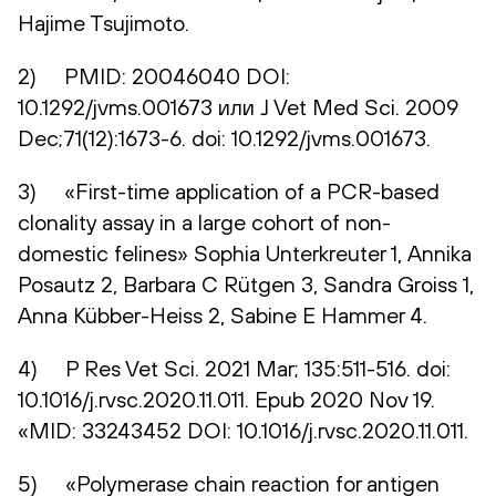
Hajime Tsujimoto.
2) PMID: 20046040 DOI:
10.1292/jvms.001673 или J Vet Med Sci. 2009
Dec;71(12):1673-6. doi: 10.1292/jvms.001673.
3) «First-time application of a PCR-based
clonality assay in a large cohort of non-
domestic felines» Sophia Unterkreuter 1, Annika
Posautz 2, Barbara C Rütgen 3, Sandra Groiss 1,
Anna Kübber-Heiss 2, Sabine E Hammer 4.
4) P Res Vet Sci. 2021 Mar; 135:511-516. doi:
10.1016/j.rvsc.2020.11.011. Epub 2020 Nov 19.
«MID: 33243452 DOI: 10.1016/j.rvsc.2020.11.011.
5) «Polymerase chain reaction for antigen