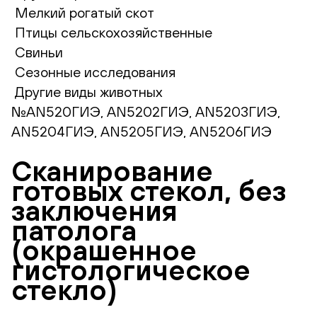
Мелкий рогатый скот
Птицы сельскохозяйственные
Свиньи
Сезонные исследования
Другие виды животных
№AN520ГИЭ, AN5202ГИЭ, AN5203ГИЭ,
AN5204ГИЭ, AN5205ГИЭ, AN5206ГИЭ
Сканирование
готовых стекол, без
заключения
патолога
(окрашенное
гистологическое
стекло)