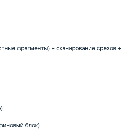
стные фрагменты) + сканирование срезов +
)
афиновый блок)