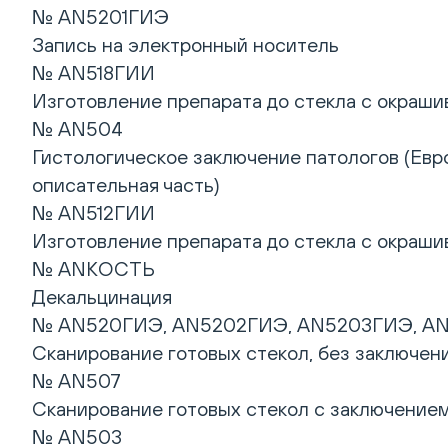
№ AN5201ГИЭ
Запись на электронный носитель
№ AN518ГИИ
Изготовление препарата до стекла с окрашив
№ AN504
Гистологическое заключение патологов (Евр
описательная часть)
№ AN512ГИИ
Изготовление препарата до стекла с окрашив
№ ANКОСТЬ
Декальцинация
№ AN520ГИЭ, AN5202ГИЭ, AN5203ГИЭ, A
Сканирование готовых стекол, без заключен
№ AN507
Сканирование готовых стекол с заключением
№ AN503