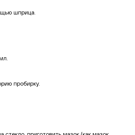
ощью шприца.
мл.
орию пробирку.
 стекло, приготовить мазок (как мазок