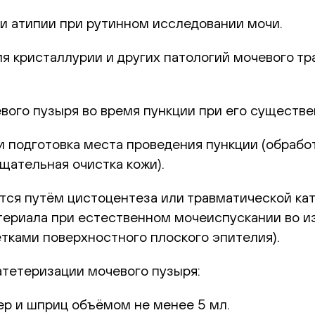
и атипии при рутинном исследовании мочи.
я кристаллурии и других патологий мочевого тр
вого пузыря во время пункции при его существ
и подготовка места проведения пункции (обраб
щательная очистка кожи).
тся путём цистоцентеза или травматической кат
териала при естественном мочеиспускании во и
тками поверхностного плоского эпителия).
атетеризации мочевого пузыря:
ер и шприц объёмом не менее 5 мл.