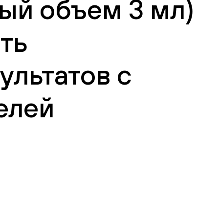
ый объем 3 мл)
сть
ультатов с
елей