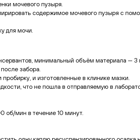
нки мочевого пузыря.
пирировать содержимое мочевого пузыря с пом
у для мочи.
нсервантов, минимальный объём материала — 3 
 после забора.
пробирку, и изготовленные в клинике мазки.
дкости, что не пошла в отправляемую в лаборат
0 об/мин в течение 10 минут.
тить одну каплю ресуспензированного осадка на