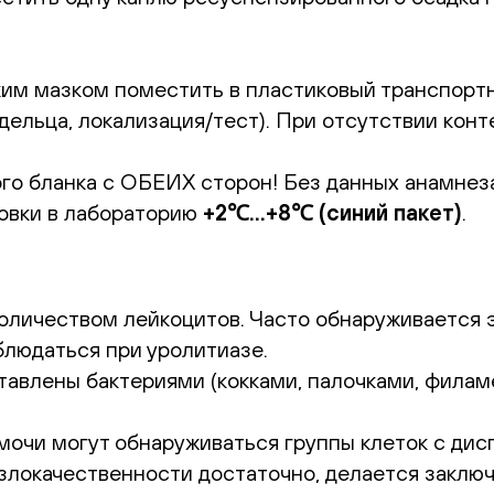
им мазком поместить в пластиковый транспортн
адельца, локализация/тест). При отсутствии ко
го бланка с ОБЕИХ сторон! Без данных анамнез
овки в лабораторию
+2℃...+8℃ (синий пакет)
.
личеством лейкоцитов. Часто обнаруживается э
людаться при уролитиазе.
авлены бактериями (кокками, палочками, филам
мочи могут обнаруживаться группы клеток с ди
 злокачественности достаточно, делается заклю