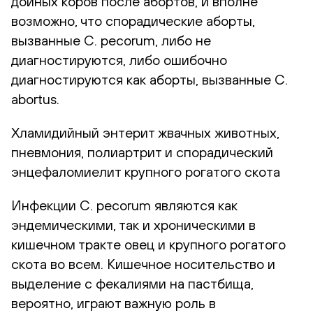
дойных коров после абортов, и вполне
возможно, что спорадические аборты,
вызванные C. pecorum, либо не
диагностируются, либо ошибочно
диагностируются как аборты, вызванные C.
abortus.
Хламидийный энтерит жвачных животных,
пневмония, полиартрит и спорадический
энцефаломиелит крупного рогатого скота
Инфекции C. pecorum являются как
эндемическими, так и хроническими в
кишечном тракте овец и крупного рогатого
скота во всем. Кишечное носительство и
выделение с фекалиями на пастбища,
вероятно, играют важную роль в