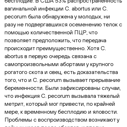
бесплодие. В США 53% распространенность
вагинальной инфекции C. abortus или C.
pecorum была обнаружена у молодых, ни
разу не подвергавшихся осеменению телок с
помощью количественной ПЦР, что
позволяет предположить, что передача
происходит преимущественно. Хотя C.
abortus в первую очередь связана с
самопроизвольными абортами у крупного
рогатого скота и овец, есть доказательства
того, что и C. pecorum вызывает прерывание
беременности. Были зафиксированы случаи,
что инфекция C. pecorum вызывала тяжелый
метрит, который мог привести, по крайней
мере, к временному бесплодию и яловости.
Проблемы с воспроизводством возникают у