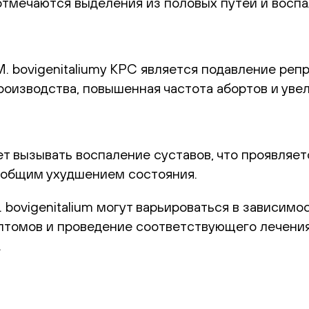
отмечаются выделения из половых путей и воспа
. bovigenitaliumу КРС является подавление реп
роизводства, повышенная частота абортов и уве
ет вызывать воспаление суставов, что проявляе
и общим ухудшением состояния.
 bovigenitalium могут варьироваться в зависим
птомов и проведение соответствующего лечения
.