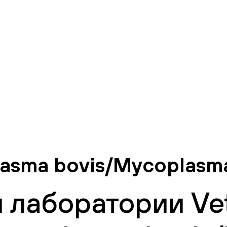
sma bovis/Mycoplasma 
 лаборатории Vet