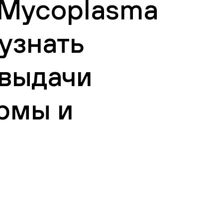
/Mycoplasma
 узнать
 выдачи
рмы и