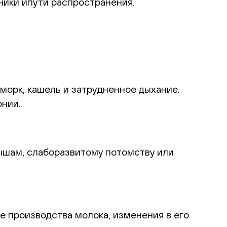
ники ипути распространения.
морк, кашель и затрудненное дыхание.
онии.
ышам, слаборазвитому потомству или
е производства молока, изменения в его