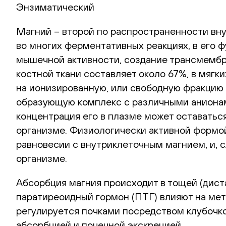
Энзиматический
Магний – второй по распространенности вну
во многих ферментативных реакциях, в его ф
мышечной активности, создание трансмембр
костной ткани составляет около 67%, в мягки
на ионизированную, или свободную фракцию (
образующую комплекс с различными анионами
концентрация его в плазме может оставатьс
организме. Физиологически активной формой
равновесии с внутриклеточным магнием, и, 
организме.
Абсорбция магния происходит в тощей (диста
паратиреоидный гормон (ПТГ) влияют на мет
регулируется почками посредством клубочко
абсорбцией и почечной экскрецией.