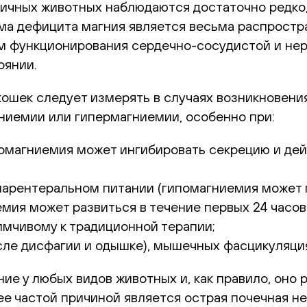
чных животных наблюдаются достаточно редко, 
лема дефицита магния является весьма распрост
м функционирования сердечно-сосудистой и не
оянии.
и кошек следует измерять в случаях возникнове
ниемии или гипермагниемии, особенно при:
помагниемия может ингибировать секрецию и де
 парентеральном питании (гипомагниемия может п
мия может развиться в течение первых 24 часов 
мчивому к традиционной терапии;
ле дисфагии и одышке), мышечных фасцикуляция
е у любых видов животных и, как правило, оно 
е частой причиной является острая почечная н