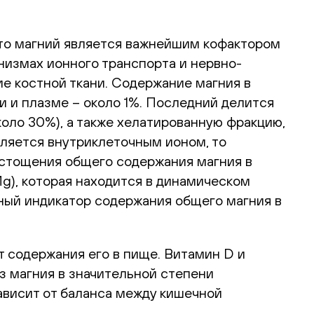
что магний является важнейшим кофактором
анизмах ионного транспорта и нервно-
е костной ткани. Содержание магния в
ти и плазме – около 1%. Последний делится
коло 30%), а также хелатированную фракцию,
вляется внутриклеточным ионом, то
истощения общего содержания магния в
g), которая находится в динамическом
жный индикатор содержания общего магния в
т содержания его в пище. Витамин D и
з магния в значительной степени
ависит от баланса между кишечной