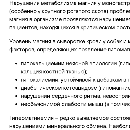
Нарушения метаболизма магния у моногастри
(особенно у крупного рогатого скота) проб
магния в организме проявляются нарушение
пациентов, находящихся в критическом сост
Уровень магния в сыворотке крови у собак 
факторов, определяющих появление гипомаг
гипокальциемии неясной этиологии (ги
кальция костной тканью);
гипокалиемии, устойчивой к добавкам в
диабетическом кетоацидозе (гипомагние
нарушении сердечного ритма, невосприи
необъяснимой слабости мышц (в том чис
Гипермагниемия – редко выявляемое состояни
нарушениями минерального обмена. Наиболе