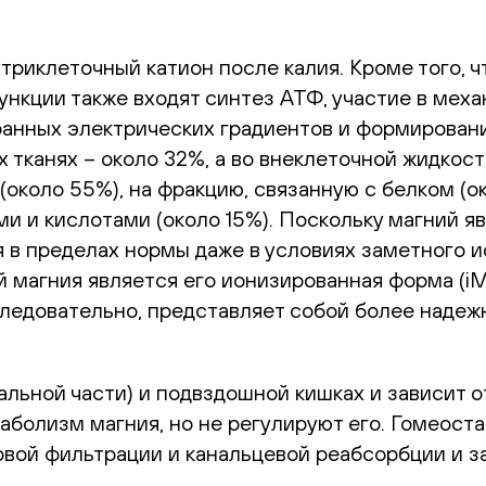
триклеточный катион после калия. Кроме того, 
ункции также входят синтез АТФ, участие в мех
анных электрических градиентов и формировани
х тканях – около 32%, а во внеклеточной жидкос
около 55%), на фракцию, связанную с белком (о
 и кислотами (около 15%). Поскольку магний я
я в пределах нормы даже в условиях заметного 
 магния является его ионизированная форма (iM
следовательно, представляет собой более наде
льной части) и подвздошной кишках и зависит о
аболизм магния, но не регулируют его. Гомеоста
вой фильтрации и канальцевой реабсорбции и з