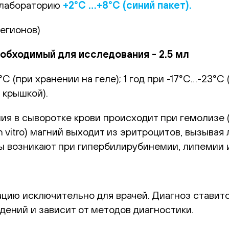
 лабораторию
+2°С …+8°С (синий пакет).
регионов)
бходимый для исследования - 2.5 мл
С (при хранении на геле); 1 год при -17°С…-23°
 крышкой).
 в сыворотке крови происходит при гемолизе (i
n vitro) магний выходит из эритроцитов, вызыва
ы возникают при гипербилирубинемии, липемии 
цию исключительно для врачей. Диагноз ставитс
дений и зависит от методов диагностики.