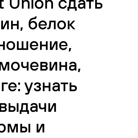
 Union сдать
ин, белок
ношение,
 мочевина,
ге: узнать
 выдачи
рмы и