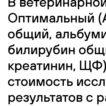
В ветеринарной
Оптимальный (А
общий, альбуми
билирубин общи
креатинин, ЩФ) 
стоимость иссл
результатов с