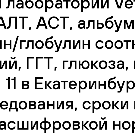
 лаборатории Vet
ЛТ, АСТ, альбум
н/глобулин соот
й, ГГТ, глюкоза,
11 в Екатеринбур
едования, сроки
 расшифровкой но