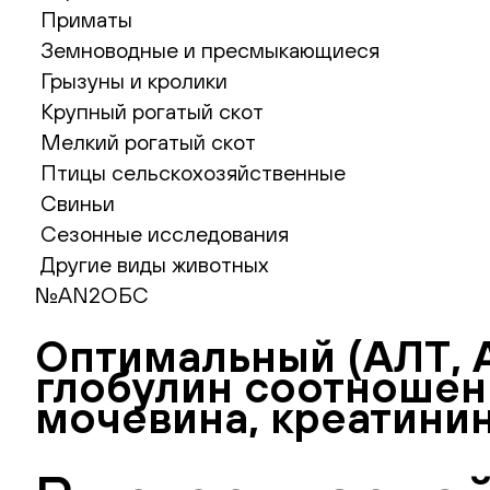
Приматы
Земноводные и пресмыкающиеся
Грызуны и кролики
Крупный рогатый скот
Мелкий рогатый скот
Птицы сельскохозяйственные
Свиньи
Сезонные исследования
Другие виды животных
№AN2ОБС
Оптимальный (АЛТ, А
глобулин соотношени
мочевина, креатинин