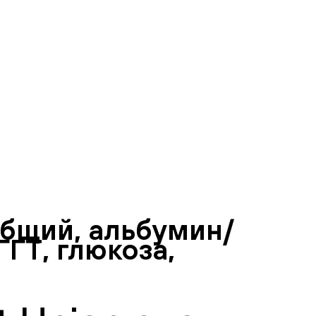
общий, альбумин/
ГТ, глюкоза,