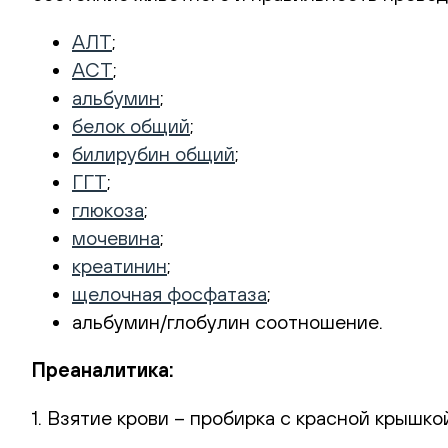
АЛТ
;
АСТ
;
альбумин
;
белок общий
;
билирубин общий
;
ГГТ
;
глюкоза
;
мочевина
;
креатинин
;
щелочная фосфатаза
;
альбумин/глобулин соотношение.
Преаналитика:
1. Взятие крови – пробирка с красной крышко