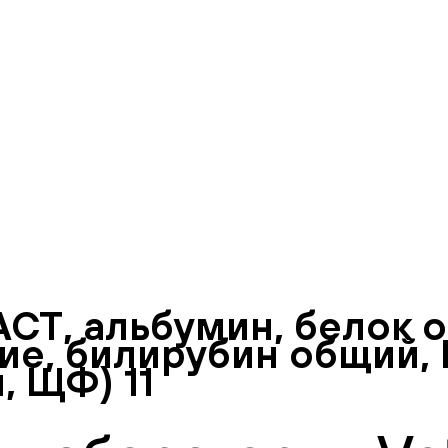
СТ, альбумин, белок 
е, билирубин общий, Г
, ЩФ) 11