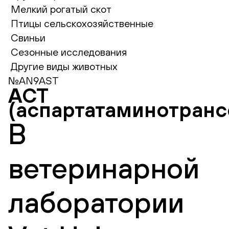
Мелкий рогатый скот
Птицы сельскохозяйственные
Свиньи
Сезонные исследования
Другие виды животных
№AN9AST
АСТ
(аспартатаминотранс
В
ветеринарной
лаборатории