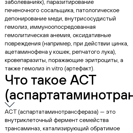
заболеваниях), паразитирование
печеночного сосальщика, патологическое
депонирование меди, внутрисосудистый
гемолиз, иммуноопосредованная
гемолитическая анемия, оксидативные
повреждения (например, при действии цинка,
ацетаминофена у кошек, репчатого лука),
кровепаразиты, поражающие эритроциты, а
также гемолиз in vitro (артефакт).
Что такое АСТ
(аспартатаминотра
АСТ (аспартатаминотрансфераза) — это
внутриклеточный фермент семейства
трансаминаз, катализирующий обратимое