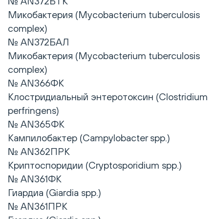
№ AN372БТК
Микобактерия (Mycobacterium tuberculosis
complex)
№ AN372БАЛ
Микобактерия (Mycobacterium tuberculosis
complex)
№ AN366ФК
Клостридиальный энтеротоксин (Clostridium
perfringens)
№ AN365ФК
Кампилобактер (Campylobacter spp.)
№ AN362ПРК
Криптоспоридии (Cryptosporidium spp.)
№ AN361ФК
Гиардиа (Giardia spp.)
№ AN361ПРК