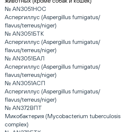
животных (кроме собак и кошек)
№ AN3051НОС
Аспергиллус (Aspergillus fumigatus/
flavus/terreus/niger)
№ AN3051БТК
Аспергиллус (Aspergillus fumigatus/
flavus/terreus/niger)
№ AN3051БАЛ
Аспергиллус (Aspergillus fumigatus/
flavus/terreus/niger)
№ AN3051АСП
Аспергиллус (Aspergillus fumigatus/
flavus/terreus/niger)
№ AN372ВПТ
Микобактерия (Mycobacterium tuberculosis
complex)