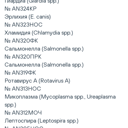
Гиардиа (Giardia spp.)
№ AN324КР
Эрлихия (E. canis)
№ AN323НОС
Хламидия (Сhlamydia spp.)
№ AN320ФК
Сальмонелла (Salmonella spp.)
№ AN320ПРК
Сальмонелла (Salmonella spp.)
№ AN319ФК
Ротавирус А (Rotavirus А)
№ AN313НОС
Микоплазма (Mycoplasma spp., Ureaplasma
spp.)
№ AN312МОЧ
Лептоспира (Leptospira spp.)