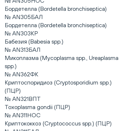
№ AN305НОС
Бордетелла (Bordetella bronchiseptica)
№ AN305БАЛ
Бордетелла (Bordetella bronchiseptica)
№ AN303КР
Бабезия (Babesia spp.)
№ AN313БАЛ
Микоплазма (Mycoplasma spp., Ureaplasma
spp.)
№ AN362ФК
Криптоспоридиоз (Cryptosporidium spp.)
(ПЦР)
№ AN321ВПТ
Toxoplasma gondii (ПЦР)
№ AN311НОС
Криптококкоз (Cryptococcus spp.) (ПЦР)