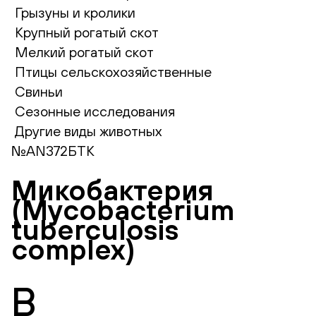
Грызуны и кролики
Крупный рогатый скот
Мелкий рогатый скот
Птицы сельскохозяйственные
Свиньи
Сезонные исследования
Другие виды животных
№AN372БТК
Микобактерия
(Mycobacterium
tuberculosis
complex)
В