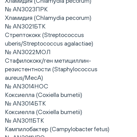
Хламидия (Chlamydia pecorum)
№ AN3023ПРК
Хламидия (Chlamydia pecorum)
№ AN3021БТК
Стрептококк (Streptococcus
uberis/Streptococcus agalactiae)
№ AN3022МОЛ
Стафилококк/ген метициллин-
резистентности (Staphylococcus
aureus/MecA)
№ AN3014НОС
Коксиелла (Coxiella burnetii)
№ AN3014БТК
Коксиелла (Coxiella burnetii)
№ AN3011БТК
Кампилобактер (Campylobacter fetus)