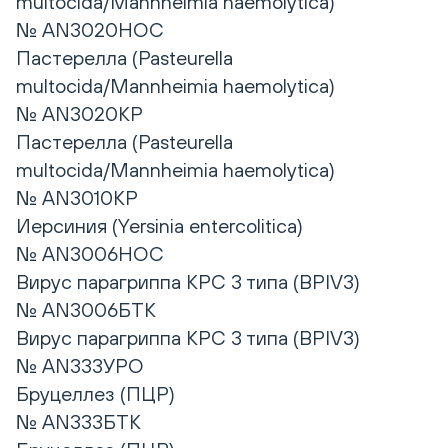
multocida/Mannheimia haemolytica)
№ AN3020НОС
Пастерелла (Pasteurella
multocida/Mannheimia haemolytica)
№ AN3020КР
Пастерелла (Pasteurella
multocida/Mannheimia haemolytica)
№ AN3010КР
Иерсиния (Yersinia entercolitica)
№ AN3006НОС
Вирус парагриппа КРС 3 типа (BPIV3)
№ AN3006БТК
Вирус парагриппа КРС 3 типа (BPIV3)
№ AN333УРО
Бруцеллез (ПЦР)
№ AN333БТК