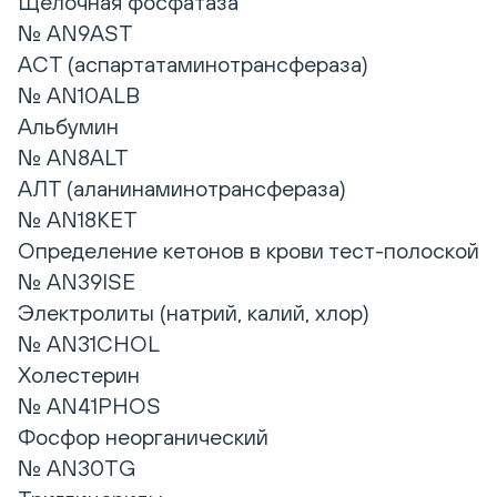
Щелочная фосфатаза
№ AN9AST
АСТ (аспартатаминотрансфераза)
№ AN10ALB
Альбумин
№ AN8ALT
АЛТ (аланинаминотрансфераза)
№ AN18KET
Определение кетонов в крови тест-полоской
№ AN39ISE
Электролиты (натрий, калий, хлор)
№ AN31CHOL
Холестерин
№ AN41PHOS
Фосфор неорганический
№ AN30TG