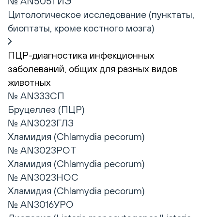
№ AN505ГИЭ
Цитологическое исследование (пунктаты,
биоптаты, кроме костного мозга)
ПЦР-диагностика инфекционных
заболеваний, общих для разных видов
животных
№ AN333СП
Бруцеллез (ПЦР)
№ AN3023ГЛЗ
Хламидия (Chlamydia pecorum)
№ AN3023РОТ
Хламидия (Chlamydia pecorum)
№ AN3023НОС
Хламидия (Chlamydia pecorum)
№ AN3016УРО