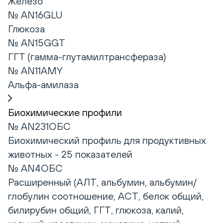
Железо
№ AN16GLU
Глюкоза
№ AN15GGT
ГГТ (гамма-глутамилтрансфераза)
№ AN11AMY
Альфа-амилаза
Биохимические профили
№ AN231ОБС
Биохимический профиль для продуктивных
животных - 25 показателей
№ AN4ОБС
Расширенный (АЛТ, альбумин, альбумин/
глобулин соотношение, АСТ, белок общий,
билирубин общий, ГГТ, глюкоза, калий,