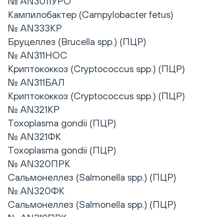
№ AN3011УРО
Кампилобактер (Campylobacter fetus)
№ AN333КР
Бруцеллез (Brucella spp.) (ПЦР)
№ AN311НОС
Криптококкоз (Cryptococcus spp.) (ПЦР)
№ AN311БАЛ
Криптококкоз (Cryptococcus spp.) (ПЦР)
№ AN321КР
Toxoplasma gondii (ПЦР)
№ AN321ФК
Toxoplasma gondii (ПЦР)
№ AN320ПРК
Сальмонеллез (Salmonella spp.) (ПЦР)
№ AN320ФК
Сальмонеллез (Salmonella spp.) (ПЦР)