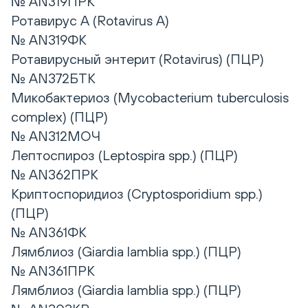
№ AN319ПРК
Ротавирус А (Rotavirus А)
№ AN319ФК
Ротавирусный энтерит (Rotavirus) (ПЦР)
№ AN372БТК
Микобактериоз (Mycobacterium tuberculosis
complex) (ПЦР)
№ AN312МОЧ
Лептоспироз (Leptospira spp.) (ПЦР)
№ AN362ПРК
Криптоспоридиоз (Cryptosporidium spp.)
(ПЦР)
№ AN361ФК
Лямблиоз (Giardia lamblia spp.) (ПЦР)
№ AN361ПРК
Лямблиоз (Giardia lamblia spp.) (ПЦР)