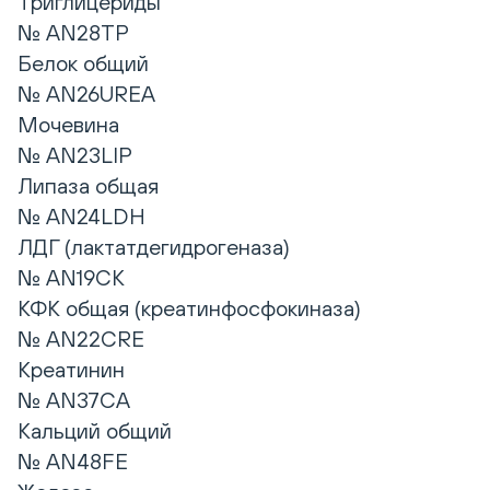
Триглицериды
№ AN28TP
Белок общий
№ AN26UREA
Мочевина
№ AN23LIP
Липаза общая
№ AN24LDH
ЛДГ (лактатдегидрогеназа)
№ AN19CK
КФК общая (креатинфосфокиназа)
№ AN22CRE
Креатинин
№ AN37CA
Кальций общий
№ AN48FE