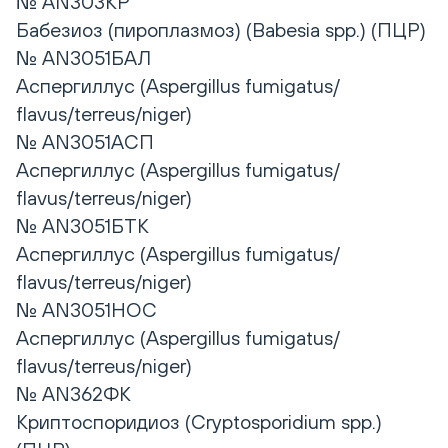
№ AN303КР
Бабезиоз (пироплазмоз) (Babesia spp.) (ПЦР)
№ AN3051БАЛ
Аспергиллус (Aspergillus fumigatus/
flavus/terreus/niger)
№ AN3051АСП
Аспергиллус (Aspergillus fumigatus/
flavus/terreus/niger)
№ AN3051БТК
Аспергиллус (Aspergillus fumigatus/
flavus/terreus/niger)
№ AN3051НОС
Аспергиллус (Aspergillus fumigatus/
flavus/terreus/niger)
№ AN362ФК
Криптоспоридиоз (Cryptosporidium spp.)