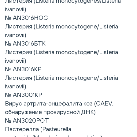
Листерия (Listeria monocytogenes/Listeria
ivanovii)
№ AN3016НОС
Листерия (Listeria monocytogene/Listeria
ivanovii)
№ AN3016БТК
Листерия (Listeria monocytogene/Listeria
ivanovii)
№ AN3016КР
Листерия (Listeria monocytogene/Listeria
ivanovii)
№ AN3001КР
Вирус артрита-энцефалита коз (CAEV,
обнаружение провирусной ДНК)
№ AN3020РОТ
Пастерелла (Pasteurella