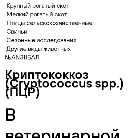
Крупный рогатый скот
Мелкий рогатый скот
Птицы сельскохозяйственные
Свиньи
Сезонные исследования
Другие виды животных
№AN311БАЛ
Криптококкоз
(Cryptococcus spp.)
(ПЦР)
В
ветеринарной