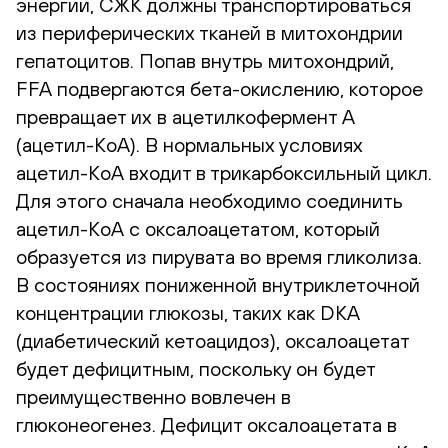
энергии, СЖК должны транспортироваться
из периферических тканей в митохондрии
гепатоцитов. Попав внутрь митохондрий,
FFA подвергаются бета-окислению, которое
превращает их в ацетилкофермент A
(ацетил-КоА). В нормальных условиях
ацетил-КоА входит в трикарбоксильный цикл.
Для этого сначала необходимо соединить
ацетил-КоА с оксалоацетатом, который
образуется из пирувата во время гликолиза.
В состояниях пониженной внутриклеточной
концентрации глюкозы, таких как DKA
(диабетический кетоацидоз), оксалоацетат
будет дефицитным, поскольку он будет
преимущественно вовлечен в
глюконеогенез. Дефицит оксалоацетата в