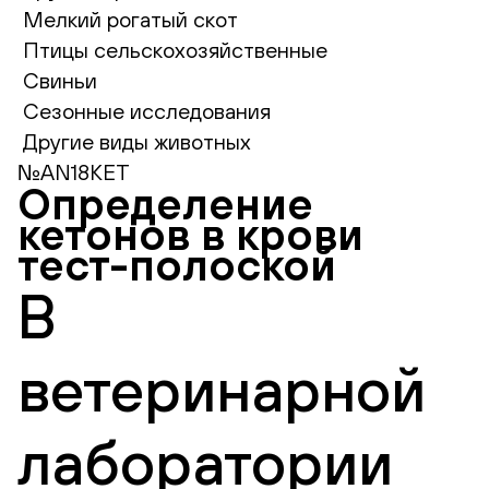
Мелкий рогатый скот
Птицы сельскохозяйственные
Свиньи
Сезонные исследования
Другие виды животных
№AN18KET
Определение
кетонов в крови
тест-полоской
В
ветеринарной
лаборатории