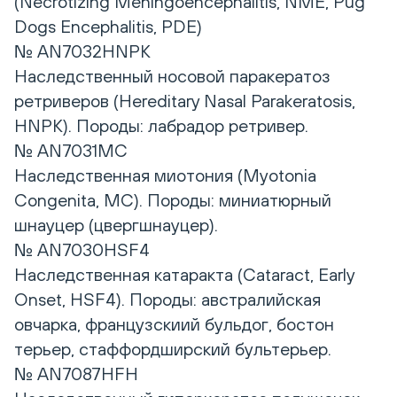
(Necrotizing Meningoencephalitis, NME, Pug
Dogs Encephalitis, PDE)
№ AN7032HNPK
Наследственный носовой паракератоз
ретриверов (Hereditary Nasal Parakeratosis,
HNPK). Породы: лабрадор ретривер.
№ AN7031MC
Наследственная миотония (Myotonia
Congenita, MC). Породы: миниатюрный
шнауцер (цвергшнауцер).
№ AN7030HSF4
Наследственная катаракта (Cataract, Еarly
Оnset, HSF4). Породы: австралийская
овчарка, французскиий бульдог, бостон
терьер, стаффордширский бультерьер.
№ AN7087HFH