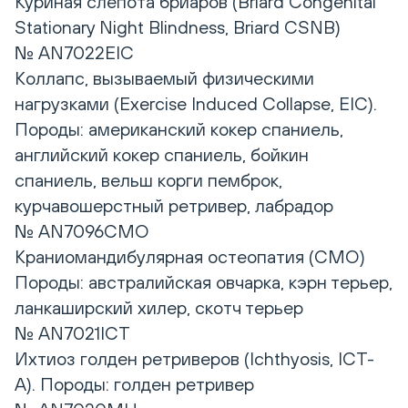
Куриная слепота бриаров (Briard Congenital
Stationary Night Blindness, Briard CSNB)
№ AN7022EIC
Коллапс, вызываемый физическими
нагрузками (Exercise Induced Collapse, EIC).
Породы: американский кокер спаниель,
английский кокер спаниель, бойкин
спаниель, вельш корги пемброк,
курчавошерстный ретривер, лабрадор
№ AN7096CMO
Краниомандибулярная остеопатия (CMO)
Породы: австралийская овчарка, кэрн терьер,
ланкаширский хилер, скотч терьер
№ AN7021ICT
Ихтиоз голден ретриверов (Ichthyosis, ICT-
A). Породы: голден ретривер