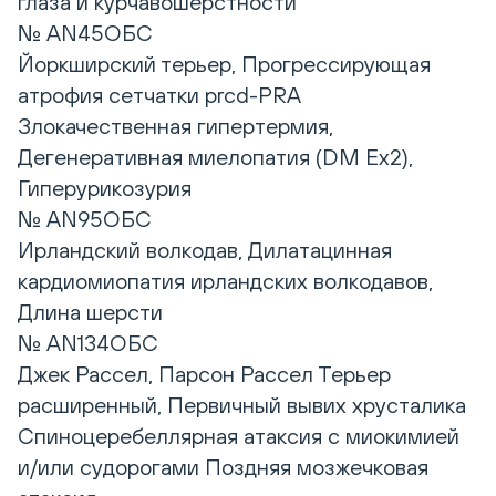
глаза и курчавошерстности
№ AN45ОБС
Йоркширский терьер, Прогрессирующая
атрофия сетчатки prcd-PRA
Злокачественная гипертермия,
Дегенеративная миелопатия (DM Ex2),
Гиперурикозурия
№ AN95ОБС
Ирландский волкодав, Дилатацинная
кардиомиопатия ирландских волкодавов,
Длина шерсти
№ AN134ОБС
Джек Рассел, Парсон Рассел Терьер
расширенный, Первичный вывих хрусталика
Спиноцеребеллярная атаксия с миокимией
и/или судорогами Поздняя мозжечковая