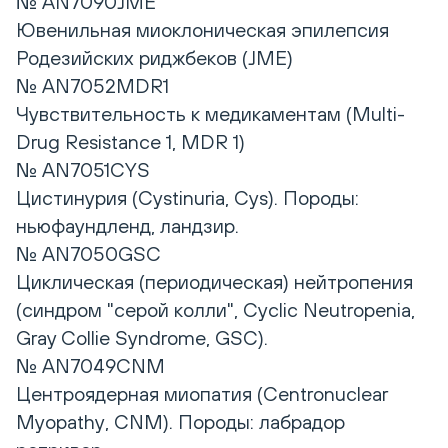
№ AN7090JME
Ювенильная миоклоническая эпилепсия
Родезийских риджбеков (JME)
№ AN7052MDR1
Чувствительность к медикаментам (Multi-
Drug Resistance 1, MDR 1)
№ AN7051CYS
Цистинурия (Cystinuria, Cys). Породы:
ньюфаундленд, ландзир.
№ AN7050GSC
Циклическая (периодическая) нейтропения
(синдром "серой колли", Cyclic Neutropenia,
Gray Collie Syndrome, GSC).
№ AN7049CNM
Центроядерная миопатия (Centronuclear
Myopathy, CNM). Породы: лабрадор