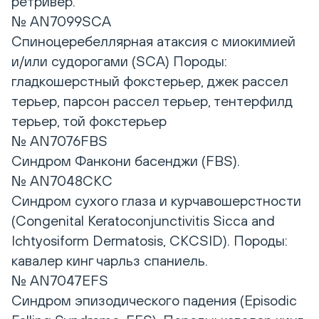
ретривер.
№ AN7099SCA
Спиноцеребеллярная атаксия с миокимией
и/или судорогами (SCA) Породы:
гладкошерстный фокстерьер, джек рассел
терьер, парсон рассел терьер, тентерфилд
терьер, той фокстерьер
№ AN7076FBS
Синдром Фанкони басенджи (FBS).
№ AN7048CKC
Синдром сухого глаза и курчавошерстности
(Congenital Keratoconjunctivitis Sicca and
Ichtyosiform Dermatosis, CKCSID). Породы:
кавалер кинг чарльз спаниель.
№ AN7047EFS
Синдром эпизодического падения (Episodic