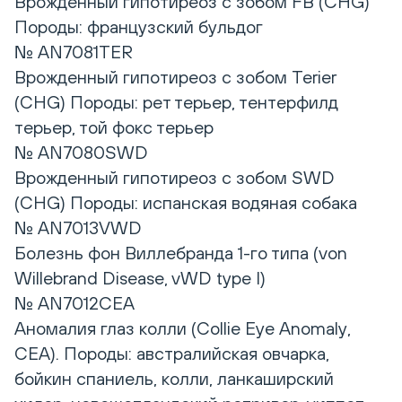
Врожденный гипотиреоз с зобом FB (CHG)
Породы: французский бульдог
№ AN7081TER
Врожденный гипотиреоз с зобом Terier
(CHG) Породы: рет терьер, тентерфилд
терьер, той фокс терьер
№ AN7080SWD
Врожденный гипотиреоз с зобом SWD
(CHG) Породы: испанская водяная собака
№ AN7013VWD
Болезнь фон Виллебранда 1-го типа (von
Willebrand Disease, vWD type I)
№ AN7012CEA
Аномалия глаз колли (Сollie Eye Anomaly,
CEA). Породы: австралийская овчарка,
бойкин спаниель, колли, ланкаширский