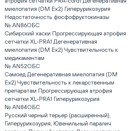
атрофия сетчатки PRA-cord1 Дегенеративная
миелопатия (DM Ex2) Гиперурикозурия
Недостаточность фосфофруктокиназы
№ AN86ОБС
Сибирский хаски Прогрессирующая атрофия
сетчатки XL-PRA1 Дегенеративная
миелопатия (DM Ex2) Чувствительность к
медикаментам
№ AN52ОБС
Самоед Дегенеративная миелопатия (DM
Ex2) Чувствительность к лекарственным
препаратам Прогрессирующая атрофия
сетчатки XL-PRA1 Гиперурикозурия
№ AN84ОБС
Русский черный терьер (расширенный),
Гиперурикозурия, Ювенильный паралич