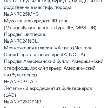
мастиф, бульмастиф, бурбуль, бульдог и все
родственные мастифу породы.
№ AN7025MYC
Мукополисахаридоз IIIB типа
(Mucopolysaccharidosis type IIIB, MPS-IIIB).
Породы: шипперке.
№ AN7024NCL
Мозжечковая атаксия IVА типа (Neuronal
Ceroid Lipofuscinosis type 4A, NCL-A).
Породы: Американский булли, Американский
стаффордширский терьер, Американский
питбультерьер
№ AN7097LAD
Летальный акродерматит бультерьеров
(LAD)
№ AN7023CSNB