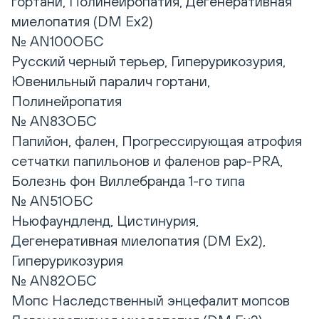
гортани, Полинейропатия, Дегенеративная
миелопатия (DM Ex2)
№ AN100ОБС
Русский черный терьер, Гиперурикозурия,
Ювенильный паралич гортани,
Полинейропатия
№ AN83ОБС
Папийон, фален, Прогрессирующая атрофия
сетчатки папильонов и фаленов pap-PRA,
Болезнь фон Виллебранда 1-го типа
№ AN51ОБС
Ньюфаундленд, Цистинурия,
Дегенеративная миелопатия (DM Ex2),
Гиперурикозурия
№ AN82ОБС
Мопс Наследственный энцефалит мопсов