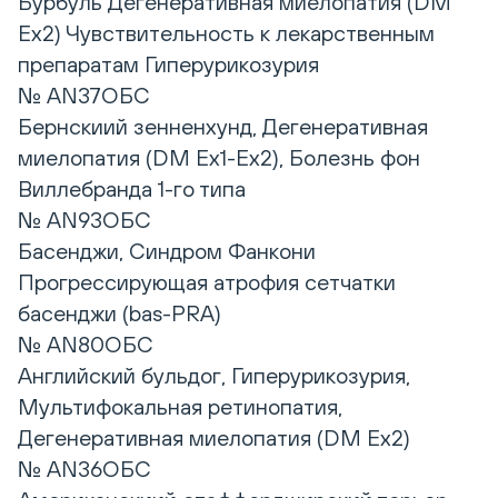
Бурбуль Дегенеративная миелопатия (DM
Ex2) Чувствительность к лекарственным
препаратам Гиперурикозурия
№ AN37ОБС
Бернскиий зенненхунд, Дегенеративная
миелопатия (DM Ex1-Ex2), Болезнь фон
Виллебранда 1-го типа
№ AN93ОБС
Басенджи, Синдром Фанкони
Прогрессирующая атрофия сетчатки
басенджи (bas-PRA)
№ AN80ОБС
Английский бульдог, Гиперурикозурия,
Мультифокальная ретинопатия,
Дегенеративная миелопатия (DM Eх2)
№ AN36ОБС