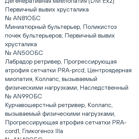
Дегенеративная миелопатия (DM Ex2)
Первичный вывих хрусталика
№ AN81ОБС
Миниатюрный бультерьер, Поликистоз
почек бультерьеров, Первичный вывих
хрусталика
№ AN50ОБС
Лабрадор ретривер, Прогрессирующая
атрофия сетчатки PRA-prcd, Центроядерная
миопатия, Коллапс, вызываемый
физическими нагрузками, Наследственный
№ AN99ОБС
Курчавошерстный ретривер, Коллапс,
вызываемый физическими нагрузками,
Прогрессирующая атрофия сетчатки PRA-
cord1, Гликогеноз IIIa