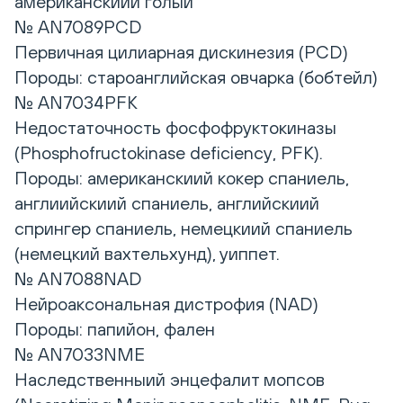
американскиий голыи
№ AN7089PCD
Первичная цилиарная дискинезия (PCD)
Породы: староанглийская овчарка (бобтейл)
№ AN7034PFK
Недостаточность фосфофруктокиназы
(Phosphofructokinase deficiency, PFK).
Породы: американскиий кокер спаниель,
англиийскиий спаниель, английскиий
спрингер спаниель, немецкиий спаниель
(немецкий вахтельхунд), уиппет.
№ AN7088NAD
Нейроаксональная дистрофия (NAD)
Породы: папийон, фален
№ AN7033NME
Наследственныий энцефалит мопсов