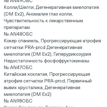
№ AN49ОБС
Колли/Шелти, Дегенеративная миелопатия
(DM Ex2), Аномалия глаз колли,
Чувствительность к лекарственным
препаратам
№ AN48ОБС
Кокер спаниель, Прогрессирующая атрофия
сетчатки PRA-prcd Дегенеративная
миелопатия (DM Ex2), Гиперурикозурия
Недостаточность фосфофруктокиназы
№ AN47ОБС
Китайская хохлатая, Прогрессирующая
атрофия сетчатки PRA-prcd, Первичный
вывих хрусталика, Дегенеративная
миелопатия (DM Ex2)
№ AN98ОБС