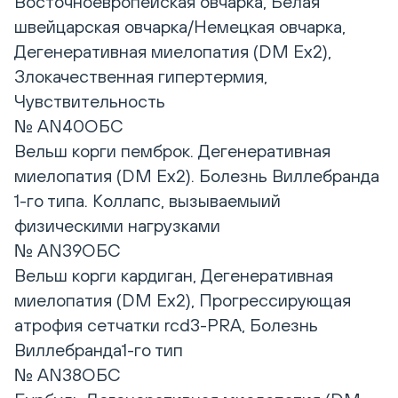
Восточноевропейская овчарка, Белая
швейцарская овчарка/Немецкая овчарка,
Дегенеративная миелопатия (DM Ex2),
Злокачественная гипертермия,
Чувствительность
№ AN40ОБС
Вельш корги пемброк. Дегенеративная
миелопатия (DM Ex2). Болезнь Виллебранда
1-го типа. Коллапс, вызываемыий
физическими нагрузками
№ AN39ОБС
Вельш корги кардиган, Дегенеративная
миелопатия (DM Ex2), Прогрессирующая
атрофия сетчатки rcd3-PRA, Болезнь
Виллебранда1-го тип
№ AN38ОБС