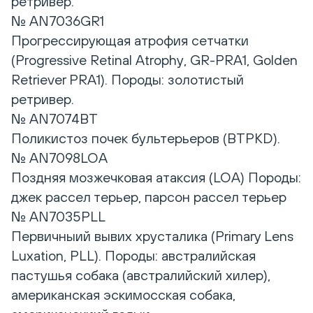
ретривер.
№ AN7036GR1
Прогрессирующая атрофия сетчатки
(Progressive Retinal Atrophy, GR-PRA1, Golden
Retriever PRA1). Породы: золотистый
ретривер.
№ AN7074BT
Поликистоз почек бультерьеров (BTPKD).
№ AN7098LOA
Поздняя мозжечковая атаксия (LOA) Породы:
джек рассел терьер, парсон рассел терьер
№ AN7035PLL
Первичныий вывих хрусталика (Primary Lens
Luxation, PLL). Породы: австралийская
пастушья собака (австралийский хилер),
американская эскимосская собака,