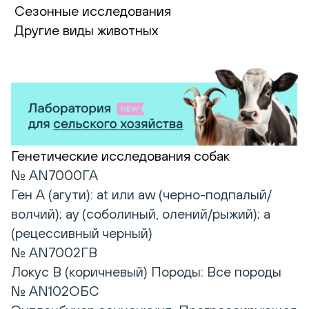
Сезонные исследования
Другие виды животных
Генетические исследования собак
№ AN7000ГА
Ген А (агути): at или aw (черно-подпалый/
волчий); ay (соболиный, олений/рыжий); a
(рецессивный черный)
№ AN7002ГВ
Локус B (коричневый) Породы: Все породы
№ AN102ОБС