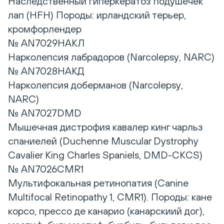
Наследственный гиперкератоз подушечек
лап (HFH) Породы: ирландский терьер,
кромфорлендер
№ AN7029НАКЛ
Нарколепсия лабрадоров (Narcolepsy, NARC)
№ AN7028HAКД
Нарколепсия доберманов (Narcolepsy,
NARC)
№ AN7027DMD
Мышечная дистрофия кавалер кинг чарльз
спаниелей (Duchenne Muscular Dystrophy
Cavalier King Charles Spaniels, DMD-CKCS)
№ AN7026CMR1
Мультифокальная ретинопатия (Canine
Multifocal Retinopathy 1, CMR1). Породы: кане
корсо, прессо де канарио (канарскиий дог),