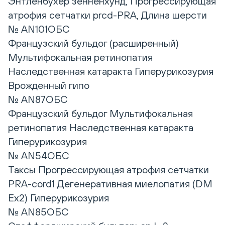
Энтленбухер зенненхунд, Прогрессирующая
атрофия сетчатки prcd-PRA, Длина шерсти
№ AN101ОБС
Французский бульдог (расширенный)
Мультифокальная ретинопатия
Наследственная катаракта Гиперурикозурия
Врожденный гипо
№ AN87ОБС
Французский бульдог Мультифокальная
ретинопатия Наследственная катаракта
Гиперурикозурия
№ AN54ОБС
Таксы Прогрессирующая атрофия сетчатки
PRA-cord1 Дегенеративная миелопатия (DM
Ex2) Гиперурикозурия
№ AN85ОБС