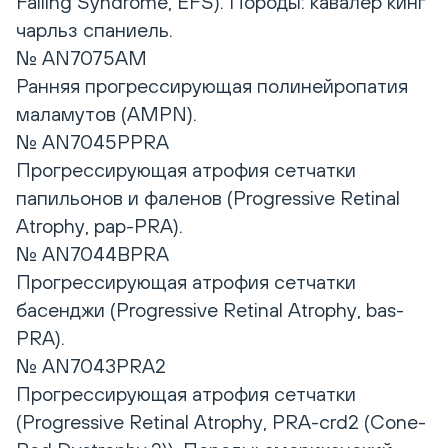
Falling Syndrome, EFS). Породы: кавалер кинг
чарльз спаниель.
№ AN7075AM
Ранняя прогрессирующая полинейропатия
маламутов (AMPN).
№ AN7045PPRA
Прогрессирующая атрофия сетчатки
папильонов и фаленов (Progressive Retinal
Atrophy, pap-PRA).
№ AN7044BPRA
Прогрессирующая атрофия сетчатки
басенджи (Progressive Retinal Atrophy, bas-
PRA).
№ AN7043PRA2
Прогрессирующая атрофия сетчатки
(Progressive Retinal Atrophy, PRA-crd2 (Cоne-