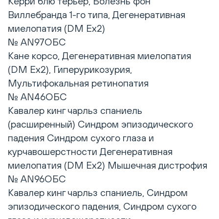
Керри блю терьер, Болезнь фон
Виллебранда 1-го типа, Дегенеративная
миелопатия (DM Ex2)
№ AN97ОБС
Кане корсо, Дегенеративная миелопатия
(DM Ex2), Гиперурикозурия,
Мультифокальная ретинопатия
№ AN46ОБС
Кавалер кинг чарльз спаниель
(расширенный) Синдром эпизодического
падения Синдром сухого глаза и
курчавошерстности Дегенеративная
миелопатия (DM Ex2) Мышечная дистрофия
№ AN96ОБС
Кавалер кинг чарльз спаниель, Синдром
эпизодического падения, Синдром сухого