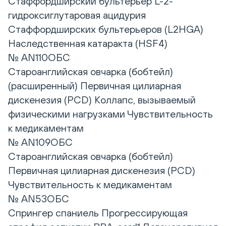
Стаффордширский бультерьер L-2-
гидроксиглутаровая ацидурия
Стаффордширских бультерьеров (L2HGA)
Наследственная катаракта (HSF4)
№ AN110ОБС
Староанглийская овчарка (бобтейл)
(расширенный) Первичная цилиарная
дискенезия (PCD) Коллапс, вызываемый
физическими нагрузками Чувствительность
к медикаментам
№ AN109ОБС
Староанглийская овчарка (бобтейл)
Первичная цилиарная дискенезия (PCD)
Чувствительность к медикаментам
№ AN53ОБС
Спрингер спаниель Прогрессирующая