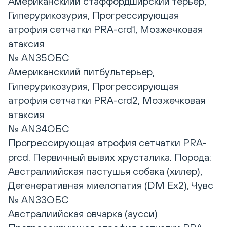
Американскиий стаффордширский терьер,
Гиперурикозурия, Прогрессирующая
атрофия сетчатки PRA-crd1, Мозжечковая
атаксия
№ AN35ОБС
Американскиий питбультерьер,
Гиперурикозурия, Прогрессирующая
атрофия сетчатки PRA-crd2, Мозжечковая
атаксия
№ AN34ОБС
Прогрессирующая атрофия сетчатки PRA-
prcd. Первичный вывих хрусталика. Порода:
Австралиийская пастушья собака (хилер),
Дегенеративная миелопатия (DM Eх2), Чувс
№ AN33ОБС
Австралиийская овчарка (аусси)