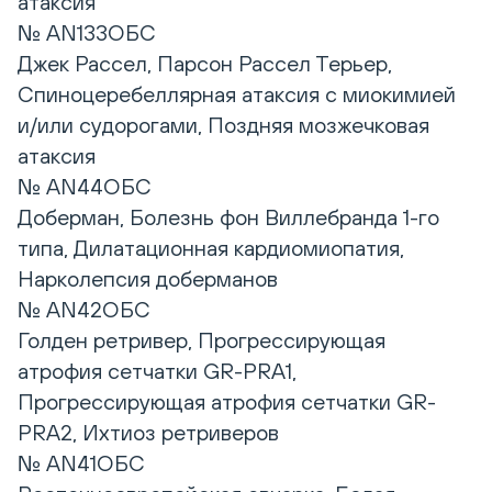
атаксия
№ AN133ОБС
Джек Рассел, Парсон Рассел Терьер,
Спиноцеребеллярная атаксия с миокимией
и/или судорогами, Поздняя мозжечковая
атаксия
№ AN44ОБС
Доберман, Болезнь фон Виллебранда 1-го
типа, Дилатационная кардиомиопатия,
Нарколепсия доберманов
№ AN42ОБС
Голден ретривер, Прогрессирующая
атрофия сетчатки GR-PRA1,
Прогрессирующая атрофия сетчатки GR-
PRA2, Ихтиоз ретриверов
№ AN41ОБС