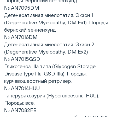
Породы: бернский зенненхунд
№ AN7095DM
Дегенеративная миелопатия. Экзон 1
(Degenerative Myelopathy, DM Ex1). Породы:
бернский зенненхунд
№ AN7016DM
Дегенеративная миелопатия. Экзон 2
(Degenerative Myelopathy, DM Ex2)
№ AN7015GSD
Гликогеноз IIIa типа (Glycogen Storage
Disease type IIIa, GSD IIIa). Породы:
курчавошерстный ретривер.
№ AN7014HUU
Гиперурикозурия (Hyperuricosuria, HUU).
Породы: все.
№ AN7082FB