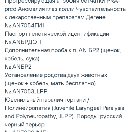
Прогрессирующая атрофия сетчатки PRA-
prcd Аномалия глаз колли Чувствительность
к лекарственным препаратам Дегене
№ AN7054ГИ1
Паспорт генетической идентификации
№ ANБРДОП
Дополнительная проба к п. AN БР2 (щенок,
кобель, сука)
№ ANБР2
Установление родства двух животных
(щенок + кобель, мать бесплатно)
№ AN7053JLPP
Ювенильный паралич гортани /
Полинейропатия (Juvenile Laryngeal Paralysis
and Polyneuropathy, JLPP). Породы: русский
черный терьер.