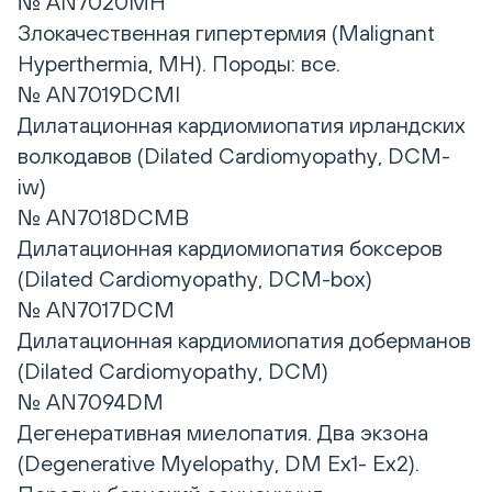
№ AN7020MH
Злокачественная гипертермия (Malignant
Hyperthermia, MH). Породы: все.
№ AN7019DCMI
Дилатационная кардиомиопатия ирландских
волкодавов (Dilated Cardiomyopathy, DCM-
iw)
№ AN7018DCMB
Дилатационная кардиомиопатия боксеров
(Dilated Cardiomyopathy, DCM-box)
№ AN7017DCM
Дилатационная кардиомиопатия доберманов
(Dilated Cardiomyopathy, DCM)
№ AN7094DM
Дегенеративная миелопатия. Два экзона
(Degenerative Myelopathy, DM Ex1- Ex2).