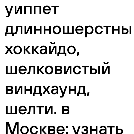
уиппет
длинношерстны
хоккайдо,
шелковистый
виндхаунд,
шелти. в
Москве: узнать