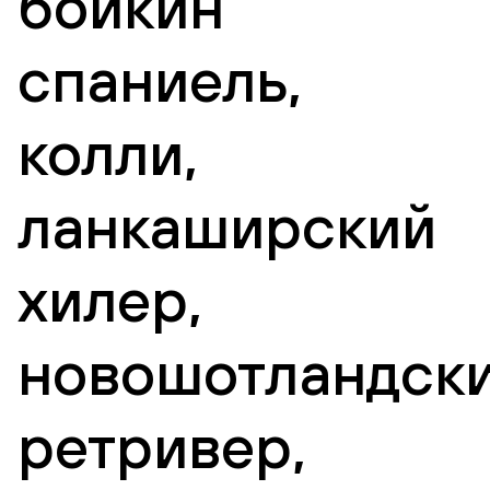
бойкин
спаниель,
колли,
ланкаширский
хилер,
новошотландск
ретривер,