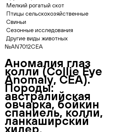
Мелкий рогатый скот
Птицы сельскохозяйственные
Свиньи
Сезонные исследования
Другие виды животных
№AN7012CEA
Аномалия глаз
колли (Сollie Eye
Anomaly, CEA).
Породы:
австралийская
овчарка, бойкин
спаниель, колли,
ланкаширский
хилер,