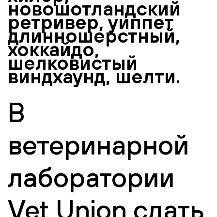
новошотландский
ретривер, уиппет
длинношерстный,
хоккайдо,
шелковистый
виндхаунд, шелти.
В
ветеринарной
лаборатории
Vet Union сдать