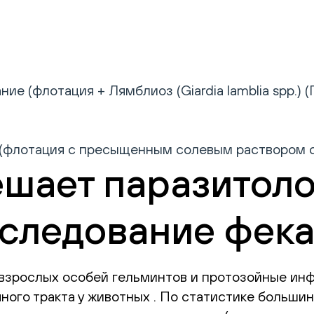
е (флотация + Лямблиоз (Giardia lamblia spp.) 
(флотация с пресыщенным солевым раствором су
ешает паразитоло
сследование фек
и взрослых особей гельминтов и протозойные ин
ого тракта у животных . По статистике больши