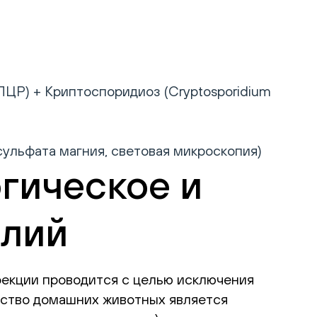
(ПЦР) + Криптоспоридиоз (Cryptosporidium
льфата магния, световая микроскопия)
гическое и
алий
фекции проводится с целью исключения
нство домашних животных является