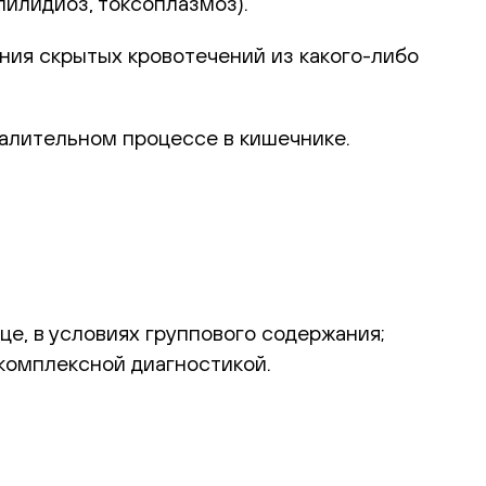
пилидиоз, токсоплазмоз).
ния скрытых кровотечений из какого-либо
палительном процессе в кишечнике.
е, в условиях группового содержания;
комплексной диагностикой.