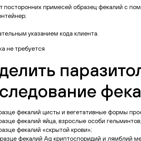
от посторонних примесей образец фекалий с по
онтейнер;
ательным указанием кода клиента.
а не требуется
делить паразито
сследование фек
разце фекалий цисты и вегетативные формы про
азце фекалий яйца, взрослые особи гельминтов,
азце фекалий «скрытой крови»;
бразце фекалий Ag криптоспоридий и лямблий м