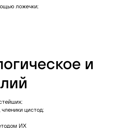
мощью ложечки;
логическое и
алий
стейших;
 членики цистод;
етодом ИХ