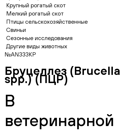
Крупный рогатый скот
Мелкий рогатый скот
Птицы сельскохозяйственные
Свиньи
Сезонные исследования
Другие виды животных
№AN333КР
Бруцеллез (Brucella
spp.) (ПЦР)
В
ветеринарной