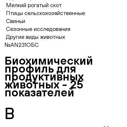
Мелкий рогатый скот
Птицы сельскохозяйственные
Свиньи
Сезонные исследования
Другие виды животных
№AN231ОБС
Биохимический
профиль для
продуктивных
животных - 25
показателей
В