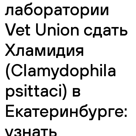
лаборатории
Vet Union сдать
Хламидия
(Clamydophila
psittaci) в
Екатеринбурге:
узнать