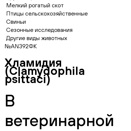
Мелкий рогатый скот
Птицы сельскохозяйственные
Свиньи
Сезонные исследования
Другие виды животных
№AN392ФК
Хламидия
(Clamydophila
psittaci)
В
ветеринарной