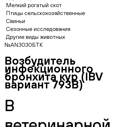
Мелкий рогатый скот
Птицы сельскохозяйственные
Свиньи
Сезонные исследования
Другие виды животных
№AN3030БТК
Возбудитель
инфекционного
бронхита кур (IBV
вариант 793В)
В
ветеринарной