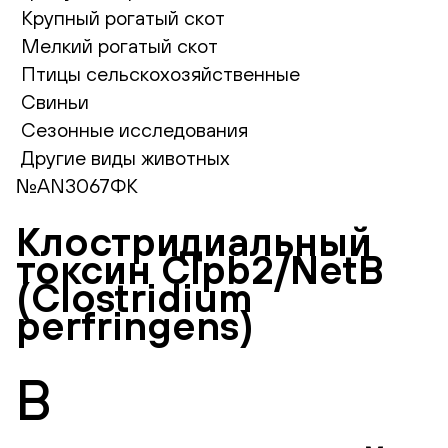
Крупный рогатый скот
Мелкий рогатый скот
Птицы сельскохозяйственные
Свиньи
Сезонные исследования
Другие виды животных
№AN3067ФК
Клостридиальный
токсин Clpb2/NetB
(Clostridium
perfringens)
В