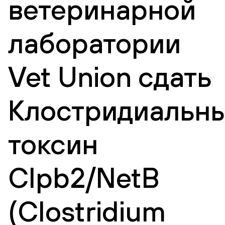
ветеринарной
лаборатории
Vet Union сдать
Клостридиальн
токсин
Clpb2/NetB
(Clostridium