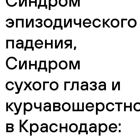
Синдром
эпизодического
падения,
Синдром
сухого глаза и
курчавошерстн
в Краснодаре: