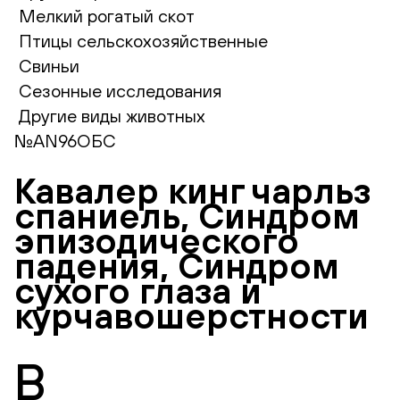
Мелкий рогатый скот
Птицы сельскохозяйственные
Свиньи
Сезонные исследования
Другие виды животных
№AN96ОБС
Кавалер кинг чарльз
спаниель, Синдром
эпизодического
падения, Синдром
сухого глаза и
курчавошерстности
В