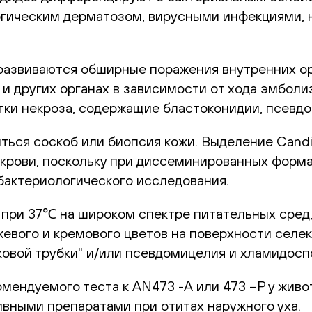
ргическим дерматозом, вирусными инфекциями,
развиваются обширные поражения внутренних о
е и других органах в зависимости от хода эмбо
стки некроза, содержащие бластоконидии, псевд
ться соскоб или биопсия кожи. Выделение Candid
из крови, поскольку при диссеминированных фор
 бактериологического исследования.
х при 37℃ на широком спектре питательных сред,
жевого и кремового цветов на поверхности селе
овой трубки" и/или псевдомицелия и хламидосп
мендуемого теста к AN473 -А или 473 –Р у живо
вными препаратами при отитах наружного уха.