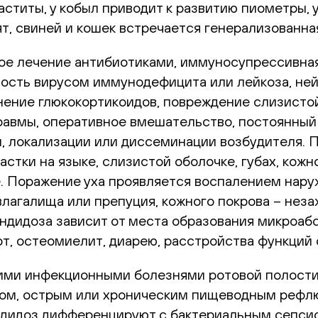
титы, у кобыл приводит к развитию пиометры, у 
елят, свиней и кошек встречается генерализованн
ое лечение антибиотиками, иммуносупрессивная
сть вирусом иммунодефицита или лейкоза, нейтр
ение глюкокортикоидов, повреждение слизистой 
травмы, оперативное вмешательство, постоянны
, локализации или диссеминации возбудителя. П
тки на языке, слизистой оболочке, губах, кожн
. Поражение уха проявляется воспалением нару
влагалища или препуция, кожного покрова – н
дидоза зависит от места образования микроабс
т, остеомиелит, диарею, расстройства функций 
ими инфекционными болезнями ротовой полости
итом, острым или хроническим пищеводным рефл
ндидоз дифференцируют с бактериальным сепси