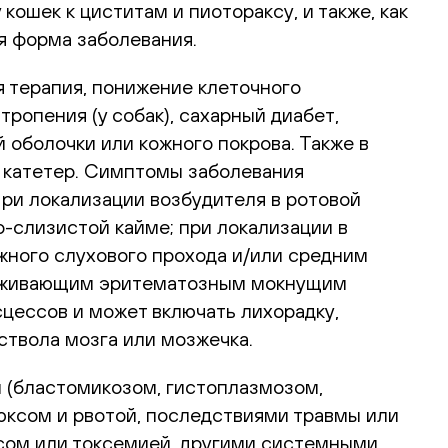
кошек к циститам и пиотораксу, и также, как
ая форма заболевания.
 терапия, понижение клеточного
опения (у собак), сахарный диабет,
оболочки или кожного покрова. Также в
й катетер. Симптомы заболевания
ри локализации возбудителя в ротовой
о-слизистой кайме; при локализации в
жного слухового прохода и/или средним
езаживающим эритематозным мокнущим
цессов и может включать лихорадку,
ствола мозга или мозжечка.
 (бластомикозом, гистоплазмозом,
юксом и рвотой, последствиями травмы или
сом или токсемией, другими системными