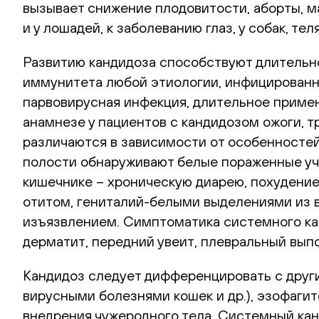
вызывает снижение плодовитости, аборты, мас
и у лошадей, к заболеванию глаз, у собак, т
Развитию кандидоза способствуют длительн
иммунитета любой этиологии, инфицированно
парвовирусная инфекция, длительное примен
анамнезе у пациентов с кандидозом ожоги, 
различаются в зависимости от особенностей
полости обнаруживают белые пораженные учас
кишечнике – хроническую диарею, похудение
отитом, гениталий-белыми выделениями из 
изъязвлением. Симптоматика системного кан
дерматит, передний увеит, плевральный выпо
Кандидоз следует дифференцировать с друг
вирусными болезнями кошек и др.), эзофаг
внедрения чужеродного тела. Системный ка