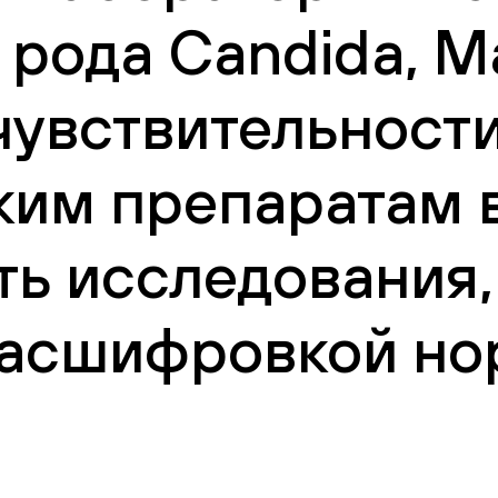
рода Candida, Ma
увствительности
ким препаратам в
ть исследования,
 расшифровкой но