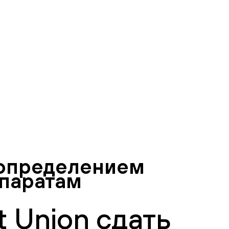
с определением
епаратам
 Union сдать