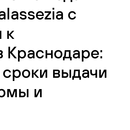
lassezia с
 к
 Краснодаре:
 сроки выдачи
рмы и