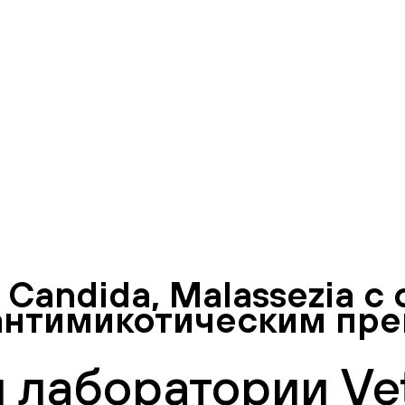
 Candida, Malassezia 
 антимикотическим пр
 лаборатории Vet