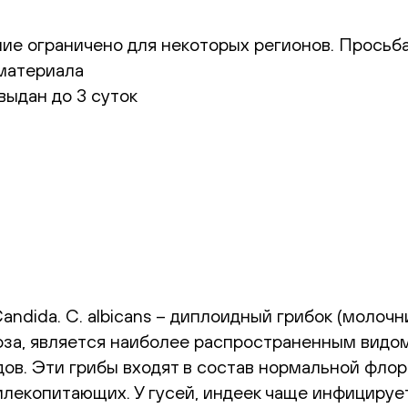
ение ограничено для некоторых регионов. Прось
оматериала
выдан до 3 суток
andida. C. albicans – диплоидный грибок (моло
оза, является наиболее распространенным видо
дов. Эти грибы входят в состав нормальной фл
млекопитающих. У гусей, индеек чаще инфицирует