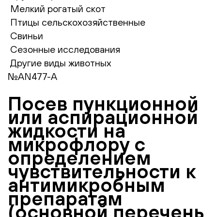
Мелкий рогатый скот
Птицы сельскохозяйственные
Свиньи
Сезонные исследования
Другие виды животных
№AN477-A
Посев пункционной
или аспирационной
жидкости на
микрофлору с
определением
чувствительности к
антимикробным
препаратам
(основной перечень