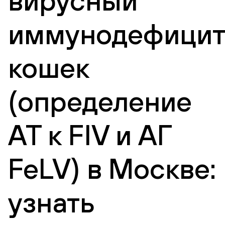
вирусный
иммунодефицит
кошек
(определение
АТ к FIV и АГ
FeLV) в Москве:
узнать