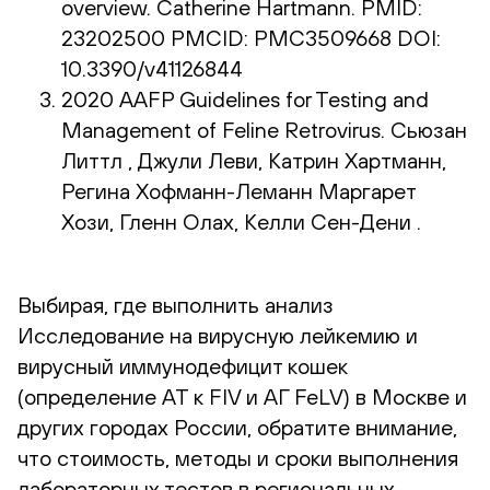
overview. Catherine Hartmann. PMID:
23202500 PMCID: PMC3509668 DOI:
10.3390/v41126844
2020 AAFP Guidelines for Testing and
Management of Feline Retrovirus. Сьюзан
Литтл , Джули Леви, Катрин Хартманн,
Регина Хофманн-Леманн Маргарет
Хози, Гленн Олах, Келли Сен-Дени .
Выбирая, где выполнить анализ
Исследование на вирусную лейкемию и
вирусный иммунодефицит кошек
(определение АТ к FIV и АГ FeLV) в Москве и
других городах России, обратите внимание,
что стоимость, методы и сроки выполнения
лабораторных тестов в региональных