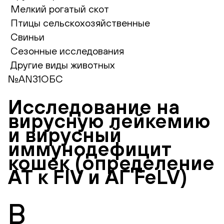
Мелкий рогатый скот
Птицы сельскохозяйственные
Свиньи
Сезонные исследования
Другие виды животных
№AN31ОБС
Исследование на
вирусную лейкемию
и вирусный
иммунодефицит
кошек (определение
АТ к FIV и АГ FeLV)
В