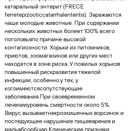
катаральный энтерит (FRECE
ferretepizooticcatarrhalenteritis). Заражаются
чаще молодые животные. При содержании
нескольких животных болеет 100% всего
поголовьяпо причине высокой
контагиозности. Хорьки из питомников,
приютов, зоомагазинов или других мест
находятся в зоне риска. У пожилых хорьков
повышенный рискразвития тяжелой
инфекции, особенно у тех, у
когоимеютсясопутствующие
заболевания.При своевременном
леченииуровень смертности около 5%.
Вирус вызываетнекрозкишечных ворсинок и
последующее нарушение пищеварения и
мальабсорбцию.Клинические признаки