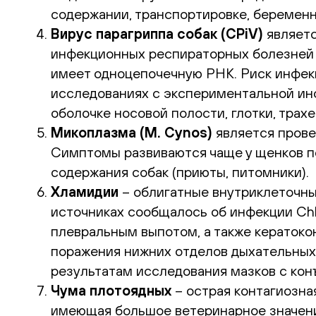
содержании, транспортировке, беременн
Вирус парагриппа собак (CPiV)
являетс
инфекционных респираторных болезней с
имеет одноцепочечную РНК. Риск инфекц
исследованиях с экспериментальной ин
оболочке носовой полости, глотки, трах
Микоплазма (М. Cynos)
является прове
Симптомы развиваются чаще у щенков по
содержания собак (приюты, питомники).
Хламидии
– облигатные внутриклеточные
источниках сообщалось об инфекции Chl
плевральным выпотом, а также кератоко
поражения нижних отделов дыхательных 
результатам исследования мазков с конъ
Чума плотоядных
– острая контагиозна
имеющая большое ветеринарное значение