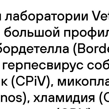
 лаборатории Vet
 большой профил
 бордетелла (Borde
, герпесвирус соб
к (СPiV), микопл
os), хламидия (С