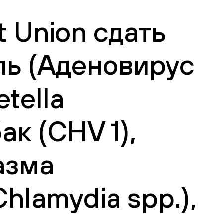
 Union сдать
ь (Аденовирус
tella
ак (CHV 1),
азма
hlamydia spp.),