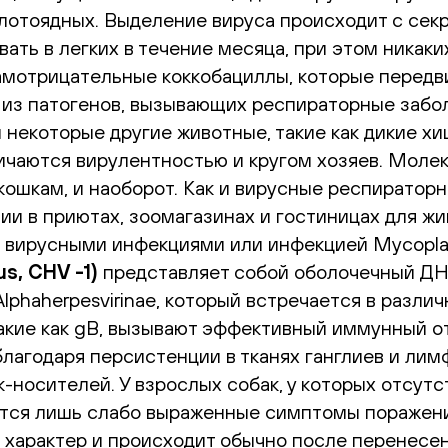
лотоядных. Выделение вируса происходит с сек
ать в легких в течение месяца, при этом никаки
мотрицательные коккобациллы, которые передви
им из патогенов, вызывающих респираторные забо
некоторые другие животные, такие как дикие хи
личаются вирулентностью и кругом хозяев. Моле
кошкам, и наоборот. Как и вирусные респиратор
ии в приютах, зоомагазинах и гостиницах для жив
 вирусными инфекциями или инфекцией Mycopla
s, CHV -1)
представляет собой оболочечный Д
Alphaherpesvirinae, который встречается в разли
акие как gB, вызывают эффективный иммунный о
лагодаря персистенции в тканях ганглиев и лим
-носителей. У взрослых собак, у которых отсутс
тся лишь слабо выраженные симптомы поражени
характер и происходит обычно после перенесен