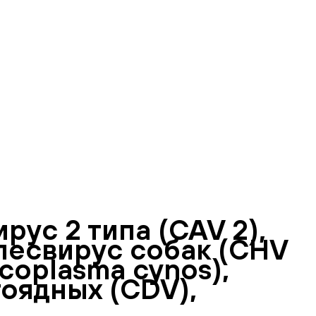
ус 2 типа (CAV 2),
рпесвирус собак (CHV
coplasma cynos),
тоядных (CDV),