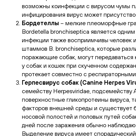
возможны коинфекции с вирусом чумы п
инфицирования вирус может присутствов
Бордетеллы
– мелкие плеоморфные гра
Bordetella bronchiseptica является одн
инфекции также восприимчивы человек и 
штаммов B. bronchiseptica, которые раз
поражающие собак, могут передаваться 
у собак и кошек при скученном содержан
протекает совместно с респираторными
Герпесвирус собак (Canine Herpes Viru
семейству Herpesviridae, подсемейству 
поверхностные гликопротеины вируса, т
факторов внешней среды и существует б
носовой полостей и половых путей собак
дней после заражения обычно наблюдаю
Выделение вируса имеет спорадический 