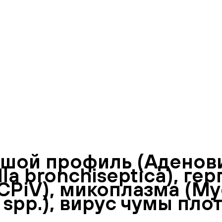
ой профиль (Аденовир
la bronchiseptica), ге
(СPiV), микоплазма (My
spp.), вирус чумы пло