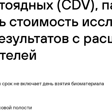
оядных (CDV), па
ть стоимость исс
езультатов с ра
телей
 срок не включает день взятия биоматериала
совой полости