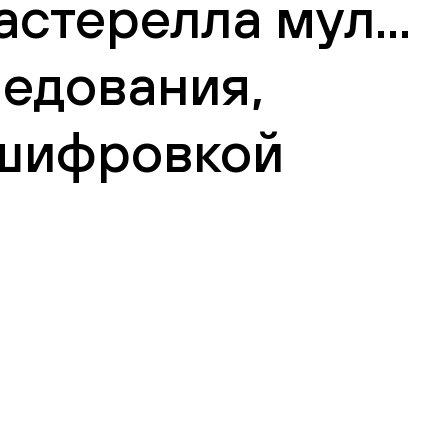
стерелла мул...
ледования,
сшифровкой