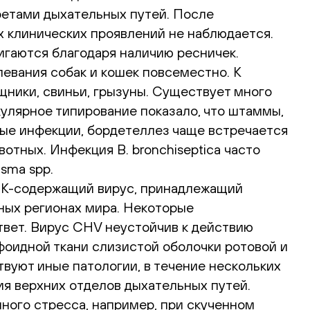
ретами дыхательных путей. После
х клинических проявлений не наблюдается.
гаются благодаря наличию ресничек.
левания собак и кошек повсеместно. К
щники, свиньи, грызуны. Существует много
кулярное типирование показало, что штаммы,
ные инфекции, бордетеллез чаще встречается
отных. Инфекция B. bronchiseptica часто
sma spp.
НК-содержащий вирус, принадлежащий
чных регионах мира. Некоторые
твет. Вирус CHV неустойчив к действию
фоидной ткани слизистой оболочки ротовой и
твуют иные патологии, в течение нескольких
я верхних отделов дыхательных путей.
ного стресса, например, при скученном