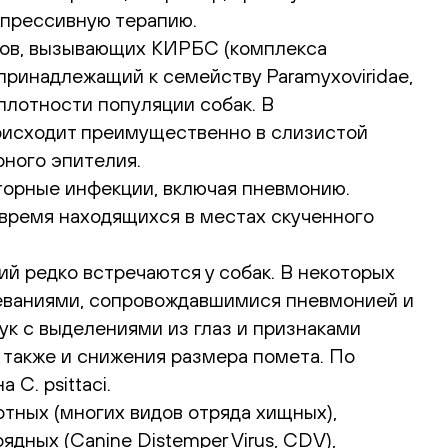
упрессивную терапию.
нов, вызывающих КИРБС (комплекса
принадлежащий к семейству Paramyxoviridae,
плотности популяции собак. В
роисходит преимущественно в слизистой
рного эпителия.
орные инфекции, включая пневмонию.
 время находящихся в местах скученного
й редко встречаются у собак. В некоторых
олеваниями, сопровождавшимися пневмонией и
ук с выделениями из глаз и признаками
 также и снижения размера помета. По
C. psittaci.
отных (многих видов отряда хищных),
ных (Canine Distemper Virus, CDV),