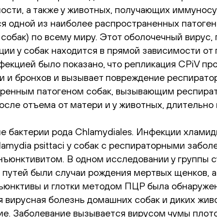
ости, а также у животных, получающих иммунос
я одной из наиболее распространенных патоге
обак) по всему миру. Этот оболочечный вирус, 
ии у собак находится в прямой зависимости от 
фекцией было показано, что репликация CPiV п
еи и бронхов и вызывает повреждение респирато
ренным патогеном собак, вызывающим респират
сле отъема от матери и у животных, длительно
 бактерии рода Chlamydiales. Инфекции хламиди
amydia psittaci у собак с респираторными заб
нъюнктивитом. В одном исследовании у группы с
путей были случаи рождения мертвых щенков, а
юнктивы и глотки методом ПЦР была обнаружена 
я вирусная болезнь домашних собак и диких жив
. Заболевание вызывается вирусом чумы плотояд