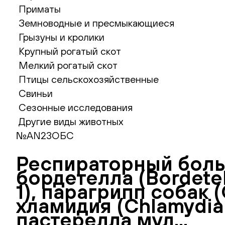
Приматы
Земноводные и пресмыкающиеся
Грызуны и кролики
Крупный рогатый скот
Мелкий рогатый скот
Птицы сельскохозяйственные
Свиньи
Сезонные исследования
Другие виды животных
№AN23ОБС
Респираторный больш
бордетелла (Bordetel
1), парагрипп собак 
хламидия (Сhlamydia 
пастерелла мул...