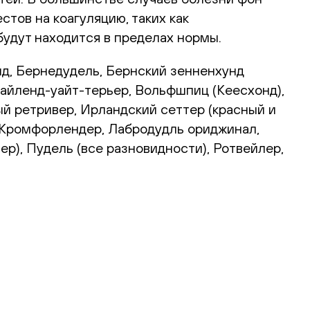
стов на коагуляцию, таких как
удут находится в пределах нормы.
нд, Бернедудель, Бернский зенненхунд
хайленд-уайт-терьер, Вольфшпиц (Кеесхонд),
ый ретривер, Ирландский сеттер (красный и
, Кромфорлендер, Лабродудль ориджинал,
р), Пудель (все разновидности), Ротвейлер,