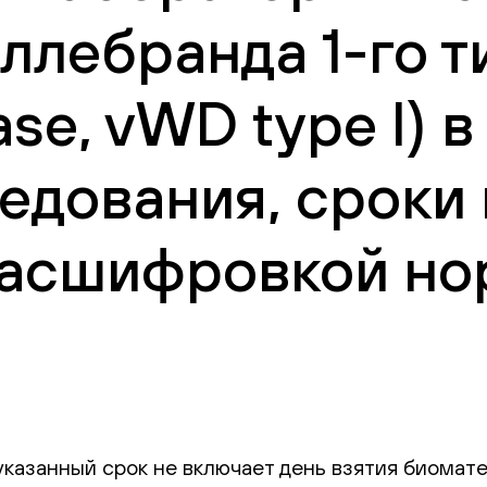
ллебранда 1-го т
ase, vWD type I) 
едования, сроки
 расшифровкой но
указанный срок не включает день взятия биомат