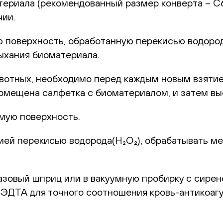
ериала (рекомендованный размер конверта – С6)
чии.
 поверхность, обработанную перекисью водорода
ыхания биоматериала.
ивотных, необходимо перед каждым новым взяти
 помещена салфетка с биоматериалом, и затем в
мую поверхность.
цией перекисью водорода(H₂O₂), обрабатывать м
разовый шприц или в вакуумную пробирку с сире
с ЭДТА для точного соотношения кровь-антикоаг