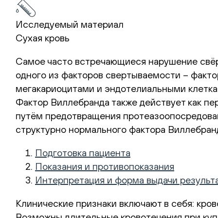
Исследуемый материал
Сухая кровь
Cамое часто встречающиеся нарушение свёрт
одного из факторов свертываемости – факт
мегакариоцитами и эндотелиальными клетка
Фактор Виллебранда также действует как пере
путём предотвращения протеазоопосредованн
структурно нормального фактора Виллебранда
Подготовка пациента
Показания и противопоказания
Интерпретация и форма выдачи результ
Клинические признаки включают в себя: кров
Возможны длительные кровотечения при купи