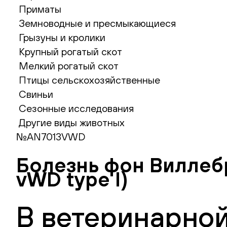
Приматы
Земноводные и пресмыкающиеся
Грызуны и кролики
Крупный рогатый скот
Мелкий рогатый скот
Птицы сельскохозяйственные
Свиньи
Сезонные исследования
Другие виды животных
№AN7013VWD
Болезнь фон Виллебра
vWD type I)
В ветеринарной