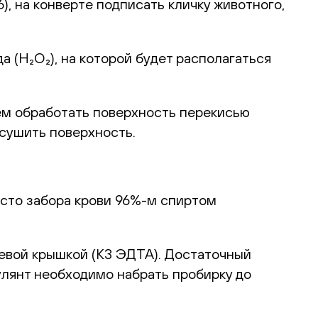
, на конверте подписать кличку животного,
 (H₂O₂), на которой будет располагаться
ем обработать поверхность перекисью
ысушить поверхность.
есто забора крови 96%-м спиртом
невой крышкой (К3 ЭДТА). Достаточный
улянт необходимо набрать пробирку до