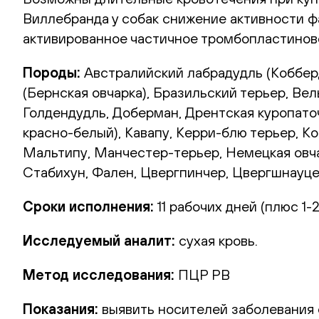
Виллебранда у собак снижение активности фа
активированное частичное тромбопластиново
Породы:
Австралийский лабрадудль (Кобберд
(Бернская овчарка), Бразильский терьер, Ве
Голдендудль, Доберман, Дрентская куропато
красно-белый), Кавапу, Керри-блю терьер, 
Мальтипу, Манчестер-терьер, Немецкая овча
Стабихун, Фален, Цвергпинчер, Цвергшнауце
Сроки исполнения:
11 рабочих дней (плюс 1-2
Исследуемый аналит:
сухая кровь.
Метод исследования:
ПЦР РВ
Показания:
выявить носителей заболевания 