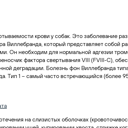
ываемости крови у собак. Это заболевание раз
ора Виллебранда, который представляет собой 
ми. Он необходим для нормальной адгезии тром
носчик фактора свертывания VIII (FVIII-C), обес
ой деградации. Болезнь фон Виллебранда типа 
. Тип 1 – самый часто встречающийся (более 95
ата
отечения на слизистых оболочках (кровоточивост
ровании ушей, купировании хвоста, стрижке ког