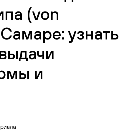
ипа (von
в Самаре: узнать
 выдачи
рмы и
ериала