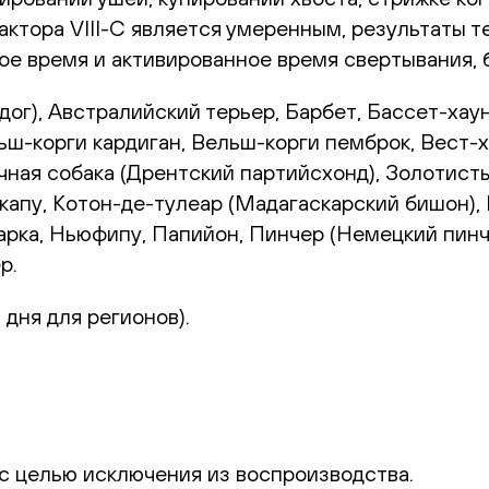
ктора VIII-C является умеренным, результаты те
е время и активированное время свертывания, б
ог), Австралийский терьер, Барбет, Бассет-хау
льш-корги кардиган, Вельш-корги пемброк, Вест-
чная собака (Дрентский партийсхонд), Золотист
Кокапу, Котон-де-тулеар (Мадагаскарский бишон)
рка, Ньюфипу, Папийон, Пинчер (Немецкий пинче
р.
 дня для регионов).
с целью исключения из воспроизводства.