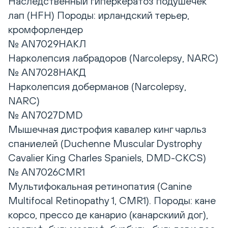
Наследственный гиперкератоз подушечек
лап (HFH) Породы: ирландский терьер,
кромфорлендер
№ AN7029НАКЛ
Нарколепсия лабрадоров (Narcolepsy, NARC)
№ AN7028HAКД
Нарколепсия доберманов (Narcolepsy,
NARC)
№ AN7027DMD
Мышечная дистрофия кавалер кинг чарльз
спаниелей (Duchenne Muscular Dystrophy
Cavalier King Charles Spaniels, DMD-CKCS)
№ AN7026CMR1
Мультифокальная ретинопатия (Canine
Multifocal Retinopathy 1, CMR1). Породы: кане
корсо, прессо де канарио (канарскиий дог),