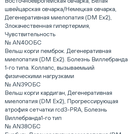
Восточноевропейская овчарка, Белая
швейцарская овчарка/Немецкая овчарка,
Дегенеративная миелопатия (DM Ex2),
Злокачественная гипертермия,
Чувствительность
№ AN40ОБС
Вельш корги пемброк. Дегенеративная
миелопатия (DM Ex2). Болезнь Виллебранда
1-го типа. Коллапс, вызываемыий
физическими нагрузками
№ AN39ОБС
Вельш корги кардиган, Дегенеративная
миелопатия (DM Ex2), Прогрессирующая
атрофия сетчатки rcd3-PRA, Болезнь
Виллебранда1-го тип
№ AN38ОБС