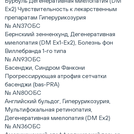
Бурбуль Дегенеративная миелопатия (DM
Ex2) Чувствительность к лекарственным
препаратам Гиперурикозурия
№ AN37ОБС
Бернскиий зенненхунд, Дегенеративная
миелопатия (DM Ex1-Ex2), Болезнь фон
Виллебранда 1-го типа
№ AN93ОБС
Басенджи, Синдром Фанкони
Прогрессирующая атрофия сетчатки
басенджи (bas-PRA)
№ AN80ОБС
Английский бульдог, Гиперурикозурия,
Мультифокальная ретинопатия,
Дегенеративная миелопатия (DM Eх2)
№ AN36ОБС