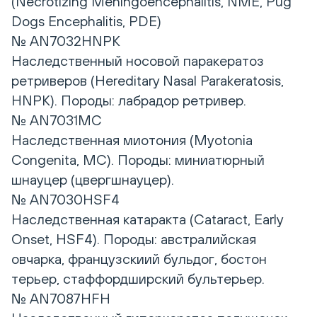
(Necrotizing Meningoencephalitis, NME, Pug
Dogs Encephalitis, PDE)
№ AN7032HNPK
Наследственный носовой паракератоз
ретриверов (Hereditary Nasal Parakeratosis,
HNPK). Породы: лабрадор ретривер.
№ AN7031MC
Наследственная миотония (Myotonia
Congenita, MC). Породы: миниатюрный
шнауцер (цвергшнауцер).
№ AN7030HSF4
Наследственная катаракта (Cataract, Еarly
Оnset, HSF4). Породы: австралийская
овчарка, французскиий бульдог, бостон
терьер, стаффордширский бультерьер.
№ AN7087HFH