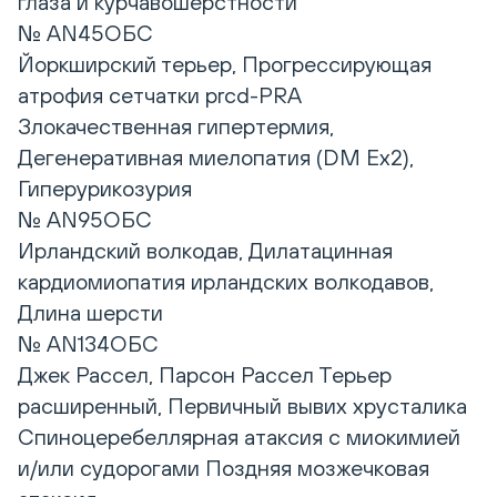
глаза и курчавошерстности
№ AN45ОБС
Йоркширский терьер, Прогрессирующая
атрофия сетчатки prcd-PRA
Злокачественная гипертермия,
Дегенеративная миелопатия (DM Ex2),
Гиперурикозурия
№ AN95ОБС
Ирландский волкодав, Дилатацинная
кардиомиопатия ирландских волкодавов,
Длина шерсти
№ AN134ОБС
Джек Рассел, Парсон Рассел Терьер
расширенный, Первичный вывих хрусталика
Спиноцеребеллярная атаксия с миокимией
и/или судорогами Поздняя мозжечковая