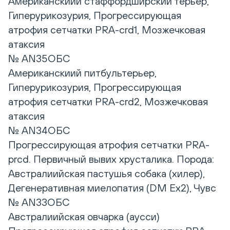
Американскиий стаффордширский терьер,
Гиперурикозурия, Прогрессирующая
атрофия сетчатки PRA-crd1, Мозжечковая
атаксия
№ AN35ОБС
Американскиий питбультерьер,
Гиперурикозурия, Прогрессирующая
атрофия сетчатки PRA-crd2, Мозжечковая
атаксия
№ AN34ОБС
Прогрессирующая атрофия сетчатки PRA-
prcd. Первичный вывих хрусталика. Порода:
Австралиийская пастушья собака (хилер),
Дегенеративная миелопатия (DM Eх2), Чувс
№ AN33ОБС
Австралиийская овчарка (аусси)