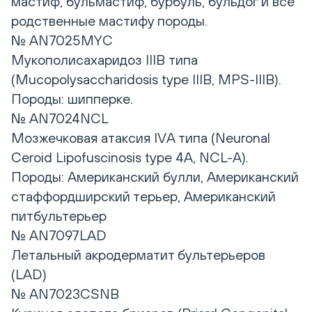
мастиф, бульмастиф, бурбуль, бульдог и все
родственные мастифу породы.
№ AN7025MYC
Мукополисахаридоз IIIB типа
(Mucopolysaccharidosis type IIIB, MPS-IIIB).
Породы: шипперке.
№ AN7024NCL
Мозжечковая атаксия IVА типа (Neuronal
Ceroid Lipofuscinosis type 4A, NCL-A).
Породы: Американский булли, Американский
стаффордширский терьер, Американский
питбультерьер
№ AN7097LAD
Летальный акродерматит бультерьеров
(LAD)
№ AN7023CSNB