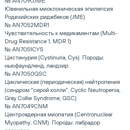
№ AN7090JME
Ювенильная миоклоническая эпилепсия
Родезийских риджбеков (JME)
№ AN7052MDR1
Чувствительность к медикаментам (Multi-
Drug Resistance 1, MDR 1)
№ AN7051CYS
Цистинурия (Cystinuria, Cys). Породы:
ньюфаундленд, ландзир.
№ AN7050GSC
Циклическая (периодическая) нейтропения
(синдром "серой колли", Cyclic Neutropenia,
Gray Collie Syndrome, GSC).
№ AN7049CNM
Центроядерная миопатия (Centronuclear
Myopathy, CNM). Породы: лабрадор