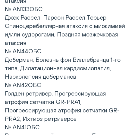
атаксия
№ AN133ОБС
Джек Рассел, Парсон Рассел Терьер,
Спиноцеребеллярная атаксия с миокимией
и/или судорогами, Поздняя мозжечковая
атаксия
№ AN44ОБС
Доберман, Болезнь фон Виллебранда 1-го
типа, Дилатационная кардиомиопатия,
Нарколепсия доберманов
№ AN42ОБС
Голден ретривер, Прогрессирующая
атрофия сетчатки GR-PRA1,
Прогрессирующая атрофия сетчатки GR-
PRA2, Ихтиоз ретриверов
№ AN41ОБС