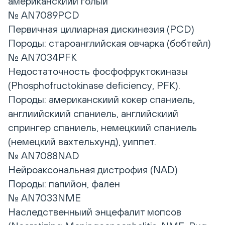
американскиий голыи
№ AN7089PCD
Первичная цилиарная дискинезия (PCD)
Породы: староанглийская овчарка (бобтейл)
№ AN7034PFK
Недостаточность фосфофруктокиназы
(Phosphofructokinase deficiency, PFK).
Породы: американскиий кокер спаниель,
англиийскиий спаниель, английскиий
спрингер спаниель, немецкиий спаниель
(немецкий вахтельхунд), уиппет.
№ AN7088NAD
Нейроаксональная дистрофия (NAD)
Породы: папийон, фален
№ AN7033NME
Наследственныий энцефалит мопсов