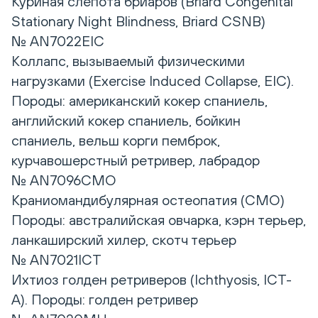
Куриная слепота бриаров (Briard Congenital
Stationary Night Blindness, Briard CSNB)
№ AN7022EIC
Коллапс, вызываемый физическими
нагрузками (Exercise Induced Collapse, EIC).
Породы: американский кокер спаниель,
английский кокер спаниель, бойкин
спаниель, вельш корги пемброк,
курчавошерстный ретривер, лабрадор
№ AN7096CMO
Краниомандибулярная остеопатия (CMO)
Породы: австралийская овчарка, кэрн терьер,
ланкаширский хилер, скотч терьер
№ AN7021ICT
Ихтиоз голден ретриверов (Ichthyosis, ICT-
A). Породы: голден ретривер