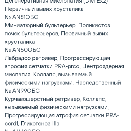
Дегенеративная миелопатия (DM Ex2)
Первичный вывих хрусталика
№ AN81ОБС
Миниатюрный бультерьер, Поликистоз
почек бультерьеров, Первичный вывих
хрусталика
№ AN50ОБС
Лабрадор ретривер, Прогрессирующая
атрофия сетчатки PRA-prcd, Центроядерная
миопатия, Коллапс, вызываемый
физическими нагрузками, Наследственный
№ AN99ОБС
Курчавошерстный ретривер, Коллапс,
вызываемый физическими нагрузками,
Прогрессирующая атрофия сетчатки PRA-
cord1, Гликогеноз IIIa