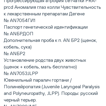
Прогрессирующая атрофия сетчатки PRA-
prcd Аномалия глаз колли Чувствительность
к лекарственным препаратам Дегене
№ AN7054ГИ1
Паспорт генетической идентификации
№ ANБРДОП
Дополнительная проба к п. AN БР2 (щенок,
кобель, сука)
№ ANБР2
Установление родства двух животных
(щенок + кобель, мать бесплатно)
№ AN7053JLPP
Ювенильный паралич гортани /
Полинейропатия (Juvenile Laryngeal Paralysis
and Polyneuropathy, JLPP). Породы: русский
черный терьер.