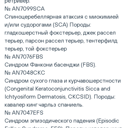
ретривер.
№ AN7099SCA
Спиноцеребеллярная атаксия с миокимией
и/или судорогами (SCA) Породы:
гладкошерстный фокстерьер, джек рассел
терьер, парсон рассел терьер, тентерфилд
терьер, той фокстерьер
№ AN7076FBS
Синдром Фанкони басенджи (FBS).
№ AN7048CKC
Синдром сухого глаза и курчавошерстности
(Congenital Keratoconjunctivitis Sicca and
Ichtyosiform Dermatosis, CKCSID). Породы:
кавалер кинг чарльз спаниель.
№ AN7047EFS
Синдром эпизодического падения (Episodic