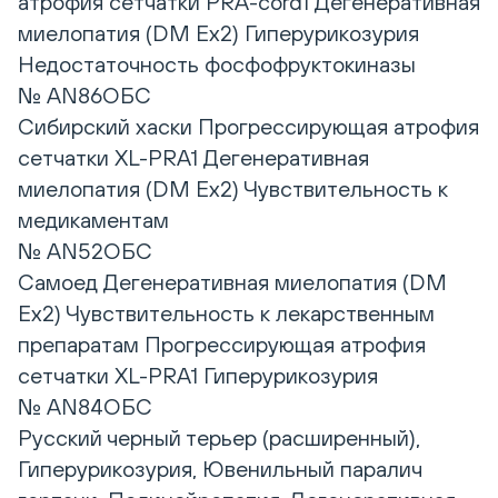
атрофия сетчатки PRA-cord1 Дегенеративная
миелопатия (DM Ex2) Гиперурикозурия
Недостаточность фосфофруктокиназы
№ AN86ОБС
Сибирский хаски Прогрессирующая атрофия
сетчатки XL-PRA1 Дегенеративная
миелопатия (DM Ex2) Чувствительность к
медикаментам
№ AN52ОБС
Самоед Дегенеративная миелопатия (DM
Ex2) Чувствительность к лекарственным
препаратам Прогрессирующая атрофия
сетчатки XL-PRA1 Гиперурикозурия
№ AN84ОБС
Русский черный терьер (расширенный),
Гиперурикозурия, Ювенильный паралич