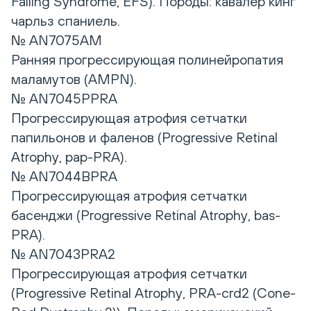
Falling Syndrome, EFS). Породы: кавалер кинг
чарльз спаниель.
№ AN7075AM
Ранняя прогрессирующая полинейропатия
маламутов (AMPN).
№ AN7045PPRA
Прогрессирующая атрофия сетчатки
папильонов и фаленов (Progressive Retinal
Atrophy, pap-PRA).
№ AN7044BPRA
Прогрессирующая атрофия сетчатки
басенджи (Progressive Retinal Atrophy, bas-
PRA).
№ AN7043PRA2
Прогрессирующая атрофия сетчатки
(Progressive Retinal Atrophy, PRA-crd2 (Cоne-