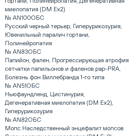
гортани, Полинейропатия, Дегенеративная
миелопатия (DM Ex2)
№ AN100ОБС
Русский черный терьер, Гиперурикозурия,
Ювенильный паралич гортани,
Полинейропатия
№ AN83ОБС
Папийон, фален, Прогрессирующая атрофия
сетчатки папильонов и фаленов pap-PRA,
Болезнь фон Виллебранда 1-го типа
№ AN51ОБС
Ньюфаундленд, Цистинурия,
Дегенеративная миелопатия (DM Ex2),
Гиперурикозурия
№ AN82ОБС
Мопс Наследственный энцефалит мопсов