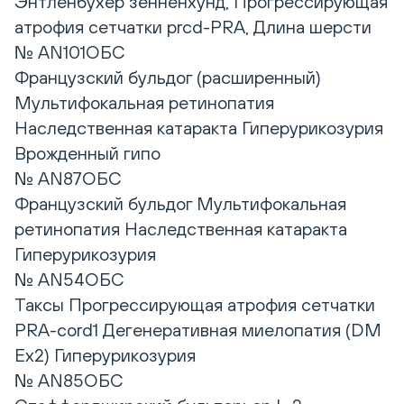
Энтленбухер зенненхунд, Прогрессирующая
атрофия сетчатки prcd-PRA, Длина шерсти
№ AN101ОБС
Французский бульдог (расширенный)
Мультифокальная ретинопатия
Наследственная катаракта Гиперурикозурия
Врожденный гипо
№ AN87ОБС
Французский бульдог Мультифокальная
ретинопатия Наследственная катаракта
Гиперурикозурия
№ AN54ОБС
Таксы Прогрессирующая атрофия сетчатки
PRA-cord1 Дегенеративная миелопатия (DM
Ex2) Гиперурикозурия
№ AN85ОБС