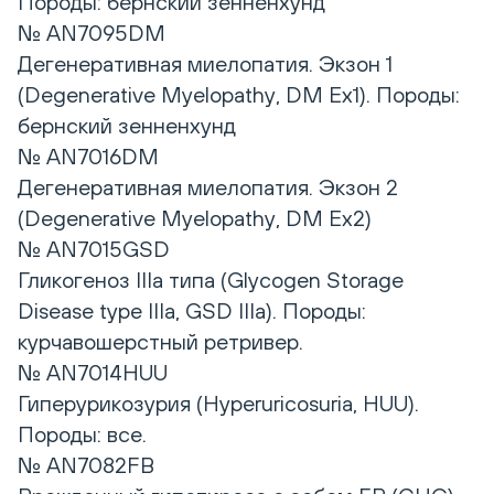
Породы: бернский зенненхунд
№ AN7095DM
Дегенеративная миелопатия. Экзон 1
(Degenerative Myelopathy, DM Ex1). Породы:
бернский зенненхунд
№ AN7016DM
Дегенеративная миелопатия. Экзон 2
(Degenerative Myelopathy, DM Ex2)
№ AN7015GSD
Гликогеноз IIIa типа (Glycogen Storage
Disease type IIIa, GSD IIIa). Породы:
курчавошерстный ретривер.
№ AN7014HUU
Гиперурикозурия (Hyperuricosuria, HUU).
Породы: все.
№ AN7082FB