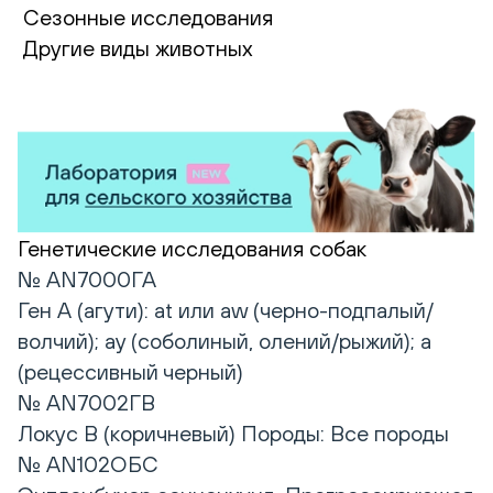
Сезонные исследования
Другие виды животных
Генетические исследования собак
№ AN7000ГА
Ген А (агути): at или aw (черно-подпалый/
волчий); ay (соболиный, олений/рыжий); a
(рецессивный черный)
№ AN7002ГВ
Локус B (коричневый) Породы: Все породы
№ AN102ОБС