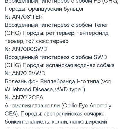
Врожденный гипотиреоз с зобом FB (CHG)
Породы: французский бульдог
№ AN7081TER
Врожденный гипотиреоз с зобом Terier
(CHG) Породы: рет терьер, тентерфилд
терьер, той фокс терьер
№ AN7080SWD
Врожденный гипотиреоз с зобом SWD
(CHG) Породы: испанская водяная собака
№ AN7013VWD
Болезнь фон Виллебранда 1-го типа (von
Willebrand Disease, vWD type I)
№ AN7012CEA
Аномалия глаз колли (Сollie Eye Anomaly,
CEA). Породы: австралийская овчарка,
бойкин спаниель, колли, ланкаширский