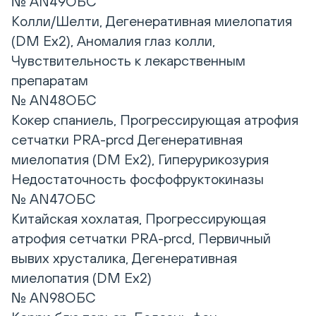
№ AN49ОБС
Колли/Шелти, Дегенеративная миелопатия
(DM Ex2), Аномалия глаз колли,
Чувствительность к лекарственным
препаратам
№ AN48ОБС
Кокер спаниель, Прогрессирующая атрофия
сетчатки PRA-prcd Дегенеративная
миелопатия (DM Ex2), Гиперурикозурия
Недостаточность фосфофруктокиназы
№ AN47ОБС
Китайская хохлатая, Прогрессирующая
атрофия сетчатки PRA-prcd, Первичный
вывих хрусталика, Дегенеративная
миелопатия (DM Ex2)
№ AN98ОБС