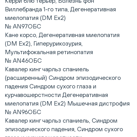
Керри блю терьер, Болезнь фон
Виллебранда 1-го типа, Дегенеративная
миелопатия (DM Ex2)
№ AN97ОБС
Кане корсо, Дегенеративная миелопатия
(DM Ex2), Гиперурикозурия,
Мультифокальная ретинопатия
№ AN46ОБС
Кавалер кинг чарльз спаниель
(расширенный) Синдром эпизодического
падения Синдром сухого глаза и
курчавошерстности Дегенеративная
миелопатия (DM Ex2) Мышечная дистрофия
№ AN96ОБС
Кавалер кинг чарльз спаниель, Синдром
эпизодического падения, Синдром сухого