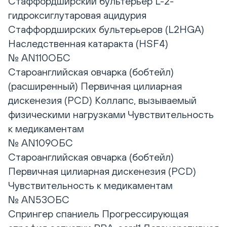
Стаффордширский бультерьер L-2-
гидроксиглутаровая ацидурия
Стаффордширских бультерьеров (L2HGA)
Наследственная катаракта (HSF4)
№ AN110ОБС
Староанглийская овчарка (бобтейл)
(расширенный) Первичная цилиарная
дискенезия (PCD) Коллапс, вызываемый
физическими нагрузками Чувствительность
к медикаментам
№ AN109ОБС
Староанглийская овчарка (бобтейл)
Первичная цилиарная дискенезия (PCD)
Чувствительность к медикаментам
№ AN53ОБС
Спрингер спаниель Прогрессирующая