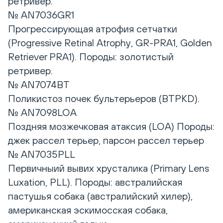
ретривер.
№ AN7036GR1
Прогрессирующая атрофия сетчатки
(Progressive Retinal Atrophy, GR-PRA1, Golden
Retriever PRA1). Породы: золотистый
ретривер.
№ AN7074BT
Поликистоз почек бультерьеров (BTPKD).
№ AN7098LOA
Поздняя мозжечковая атаксия (LOA) Породы:
джек рассел терьер, парсон рассел терьер
№ AN7035PLL
Первичныий вывих хрусталика (Primary Lens
Luxation, PLL). Породы: австралийская
пастушья собака (австралийский хилер),
американская эскимосская собака,