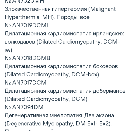
№ AN7020MH
Злокачественная гипертермия (Malignant
Hyperthermia, MH). Породы: все.
№ AN7019DCMI
Дилатационная кардиомиопатия ирландских
волкодавов (Dilated Cardiomyopathy, DCM-
iw)
№ AN7018DCMB
Дилатационная кардиомиопатия боксеров
(Dilated Cardiomyopathy, DCM-box)
№ AN7017DCM
Дилатационная кардиомиопатия доберманов
(Dilated Cardiomyopathy, DCM)
№ AN7094DM
Дегенеративная миелопатия. Два экзона
(Degenerative Myelopathy, DM Ex1- Ex2).