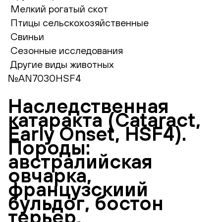
Мелкий рогатый скот
Птицы сельскохозяйственные
Свиньи
Сезонные исследования
Другие виды животных
№AN7030HSF4
Наследственная
катаракта (Cataract,
Еarly Оnset, HSF4).
Породы:
австралийская
овчарка,
французскиий
бульдог, бостон
терьер,