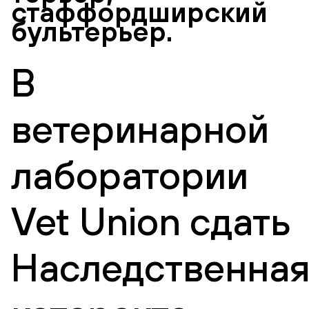
стаффордширский
бультерьер.
В
ветеринарной
лаборатории
Vet Union сдать
Наследственна