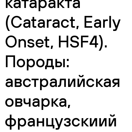
катаракта
(Cataract, Еarly
Оnset, HSF4).
Породы:
австралийская
овчарка,
французскиий