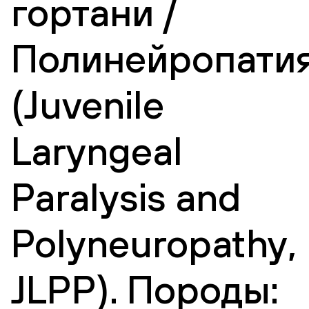
гортани /
Полинейропати
(Juvenile
Laryngeal
Paralysis and
Polyneuropathy,
JLPP). Породы: