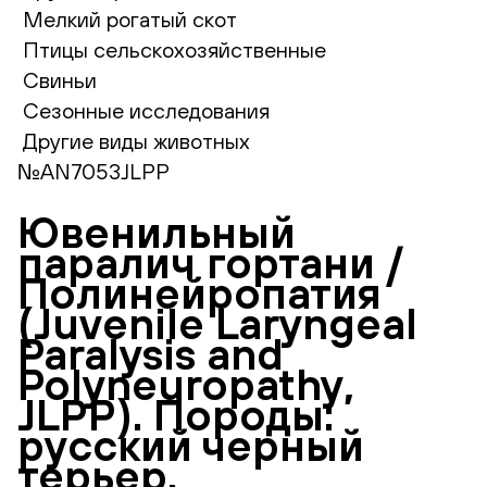
Мелкий рогатый скот
Птицы сельскохозяйственные
Свиньи
Сезонные исследования
Другие виды животных
№AN7053JLPP
Ювенильный
паралич гортани /
Полинейропатия
(Juvenile Laryngeal
Paralysis and
Polyneuropathy,
JLPP). Породы:
русский черный
терьер.