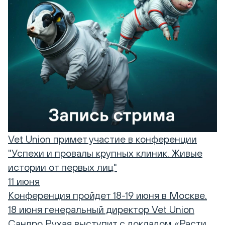
Vet Union примет участие в конференции
"Успехи и провалы крупных клиник. Живые
истории от первых лиц"
11 июня
Конференция пройдет 18-19 июня в Москве.
18 июня генеральный директор Vet Union
Сандро Рухая выступит с докладом «Расти