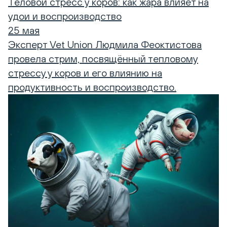
Теловой стресс у коров: как жара влияет на
удои и воспроизводство
25 мая
Эксперт Vet Union Людмила Феоктистова
провела стрим, посвящённый тепловому
стрессу у коров и его влиянию на
продуктивность и воспроизводство.